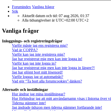
Forumindex
Vanliga frågor
Sök
Aktuellt datum och tid: 07 aug 2026, 01:37
Alla tidsangivelser är UTC+02:00 UTC+2
Vanliga frågor
Inloggnings- och registreringsfrågor
Varför måste jag ens registrera mig?
Vad är COPPA?
Varför kan jag inte registrera mig?
Jag har registrerat mig men kan inte logga in!
Varför kan jag inte logga in?
Jag har registrerat mig men kan inte logga in längre?!
Jag har glömt bort mitt lösenord!
Varför loggas jag ut automatiskt?
Vad gör “Ta bort alla forumcookies”-länken?
Alternativ och inställningar
Hur ändrar jag mina inställningar?
Hur förhindrar jag att mitt användarnamn visas i listorna över v
Tiderna stämmer inte!
Jag ändrade tidszon men tiderna stämmer fortfarande inte!