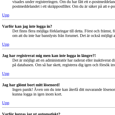
visades under registreringen. Om du har fått ett e-postmeddeland
postmeddelandet i ett skräppostfilter. Om du är säker på att e-p
Upp
Varför kan jag inte logga in?
Det finns flera möjliga förklaringar till detta. Först och främs
om att du inte har bannlysts från forumet. Det är också möjligt a
Upp
Jag har registrerat mig men kan inte logga in längre?!
Det är möjligt att en administratör har raderat eller inaktiver
på databasen. Om så har skett, registrera dig igen och försök in
Upp
Jag har glömt bort mitt lösenord!
Ingen panik! Även om du inte kan återfå ditt nuvarande lösenord
kunna logga in igen inom kort.
Upp
Varför loggas jag ut automatiskt?