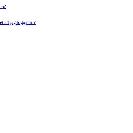
amn?
t att jag loggar in?