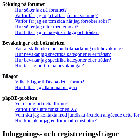
Sökning på forumet
Hur söker jag på forumet?
Varför får jag inga träffar på min sökning?
Varför får jag en tom sida när jag försöker söka!?
Hur söker jag efter medlemmar?
Hur hittar jag mina egna inlägg och trådar?
Bevakningar och bokmärken
Vad är skillnaden mellan bokmärkning och bevakning?
Hur bevakar jag specifika kategorier eller trådar?
Hur bevakar jag specifika kategorier eller trådar?
Hur tar jag bort mina bevakningar?
Bilagor
Vilka bilagor tillåts på detta forum?
Hur hittar jag alla mina bilagor?
phpBB-problem
Vem har gjort detta forum?
Varför finns inte funktionen X?
Vem ska jag kontakta med juridiska ärenden angående detta fo
Hur kontaktar jag en forumadministratör?
Inloggnings- och registreringsfrågor