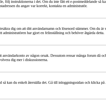
e, följ instruktionerna i det. Om du inte fått ett e-postmeddelande så ka
ostadressen du angav var korrekt, kontakta en administratör.
t, försäkra dig om att ditt användarnamn och lösenord stämmer. Om du är s
tt administratören har gjort en felinställning och behöver åtgärda detta.
at ditt användarkonto av någon orsak. Dessutom rensar många forum då och
volvera dig mer i diskussionerna.
 så kan du enkelt återställa det. Gå till inloggningssidan och klicka på