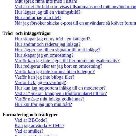
Mitt språk finns inte med i listan!
Vad är det för bild som visas tillsammans med mitt användarn
Hur lägger jag till en visningsbild?
Hur ändrar jag min titel?
När jag försöker skicka e-post till en användare så kräver forume
Tråd- och inläggsfrågor
Hur skapar jag en ny tråd i en kategori?
Hur ändrar och raderar jag inlägg?
Hur lägger jag till en signatur till mitt inlägg?
Hur skapar jag en omröstning?
Varför kan jag inte lägga till fler omröstningsalternativ?
Hur redigerar eller tar jag bort en omröstning?
Varför kan jag inte komma åt en kategori?
Varför kan jag inte bifoga filer?
Varför fick jag en varning?
Hur kan jag rapportera inlägg till en moderator?
Vad är “Spara”-knappen i trådformuläret till för?
Varför måste mitt inlägg godkännas?
Hur knuffar jag upp min tråd?
Formatering och trådtyper
Vad är BBCode?
Kan jag använda HTML?
Vad är smilies?