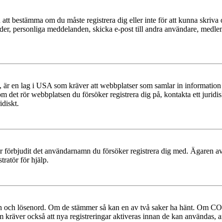
en att bestämma om du måste registrera dig eller inte för att kunna skriva 
ilder, personliga meddelanden, skicka e-post till andra användare, medl
r en lag i USA som kräver att webbplatser som samlar in information frå
 om det rör webbplatsen du försöker registrera dig på, kontakta ett juri
diskt.
ler förbjudit det användarnamn du försöker registrera dig med. Ägaren av
ratör för hjälp.
mn och lösenord. Om de stämmer så kan en av två saker ha hänt. Om COP
um kräver också att nya registreringar aktiveras innan de kan användas, a