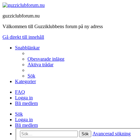
guzziclubforum.nu
Välkommen till Guzziklubbens forum på ny adress
Gå direkt till innehåll
Snabblänkar
Obesvarade inlägg
Aktiva trådar
Sök
Kategorier
FAQ
Logga in
Bli medlem
Sök
Logga in
Bli medlem
Avancerad sökning
Sök