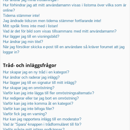
Hur förhindrar jag att mitt användarnamn visas i listorna över vilka som är
online?
Tiderna stämmer inte!
Jag ändrade tidszon men tiderna stämmer fortfarande inte!
Mitt språk finns inte med i listan!
Vad är det för bild som visas tillsammans med mitt användarnamn?
Hur lägger jag till en visningsbild?
Hur ändrar jag min titel?
När jag försöker skicka e-post till en användare så kräver forumet att jag
loggar in?
Tråd- och inläggsfrågor
Hur skapar jag en ny tråd i en kategori?
Hur ändrar och raderar jag inlägg?
Hur lägger jag till en signatur till mitt inlägg?
Hur skapar jag en omröstning?
Varför kan jag inte lägga till fler omröstningsalternativ?
Hur redigerar eller tar jag bort en omröstning?
Varför kan jag inte komma åt en kategori?
Varför kan jag inte bifoga filer?
Varför fick jag en varning?
Hur kan jag rapportera inlägg till en moderator?
Vad är “Spara”-knappen i trådformuläret till för?
Varför måste mitt inlägg godkännas?