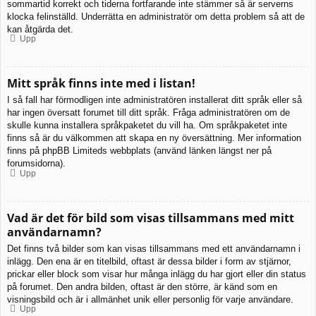
sommartid korrekt och tiderna fortfarande inte stämmer så är serverns
klocka felinställd. Underrätta en administratör om detta problem så att de
kan åtgärda det.
Upp
Mitt språk finns inte med i listan!
I så fall har förmodligen inte administratören installerat ditt språk eller så
har ingen översatt forumet till ditt språk. Fråga administratören om de
skulle kunna installera språkpaketet du vill ha. Om språkpaketet inte
finns så är du välkommen att skapa en ny översättning. Mer information
finns på phpBB Limiteds webbplats (använd länken längst ner på
forumsidorna).
Upp
Vad är det för bild som visas tillsammans med mitt
användarnamn?
Det finns två bilder som kan visas tillsammans med ett användarnamn i
inlägg. Den ena är en titelbild, oftast är dessa bilder i form av stjärnor,
prickar eller block som visar hur många inlägg du har gjort eller din status
på forumet. Den andra bilden, oftast är den större, är känd som en
visningsbild och är i allmänhet unik eller personlig för varje användare.
Upp