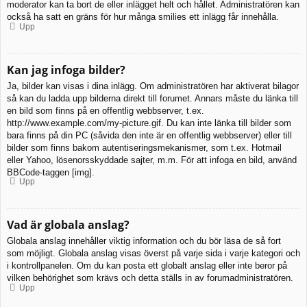
moderator kan ta bort de eller inlägget helt och hållet. Administratören kan
också ha satt en gräns för hur många smilies ett inlägg får innehålla.
Upp
Kan jag infoga bilder?
Ja, bilder kan visas i dina inlägg. Om administratören har aktiverat bilagor
så kan du ladda upp bilderna direkt till forumet. Annars måste du länka till
en bild som finns på en offentlig webbserver, t.ex.
http://www.example.com/my-picture.gif. Du kan inte länka till bilder som
bara finns på din PC (såvida den inte är en offentlig webbserver) eller till
bilder som finns bakom autentiseringsmekanismer, som t.ex. Hotmail
eller Yahoo, lösenorsskyddade sajter, m.m. För att infoga en bild, använd
BBCode-taggen [img].
Upp
Vad är globala anslag?
Globala anslag innehåller viktig information och du bör läsa de så fort
som möjligt. Globala anslag visas överst på varje sida i varje kategori och
i kontrollpanelen. Om du kan posta ett globalt anslag eller inte beror på
vilken behörighet som krävs och detta ställs in av forumadministratören.
Upp