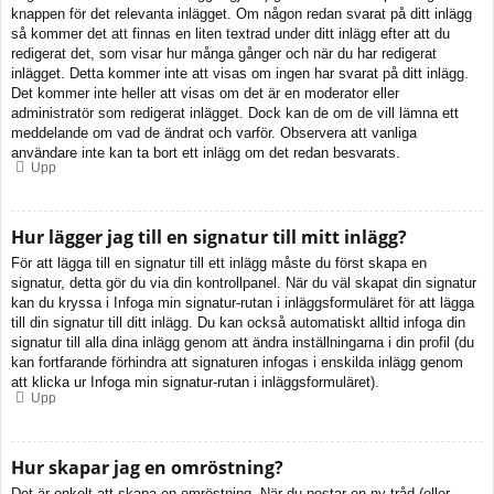
knappen för det relevanta inlägget. Om någon redan svarat på ditt inlägg
så kommer det att finnas en liten textrad under ditt inlägg efter att du
redigerat det, som visar hur många gånger och när du har redigerat
inlägget. Detta kommer inte att visas om ingen har svarat på ditt inlägg.
Det kommer inte heller att visas om det är en moderator eller
administratör som redigerat inlägget. Dock kan de om de vill lämna ett
meddelande om vad de ändrat och varför. Observera att vanliga
användare inte kan ta bort ett inlägg om det redan besvarats.
Upp
Hur lägger jag till en signatur till mitt inlägg?
För att lägga till en signatur till ett inlägg måste du först skapa en
signatur, detta gör du via din kontrollpanel. När du väl skapat din signatur
kan du kryssa i Infoga min signatur-rutan i inläggsformuläret för att lägga
till din signatur till ditt inlägg. Du kan också automatiskt alltid infoga din
signatur till alla dina inlägg genom att ändra inställningarna i din profil (du
kan fortfarande förhindra att signaturen infogas i enskilda inlägg genom
att klicka ur Infoga min signatur-rutan i inläggsformuläret).
Upp
Hur skapar jag en omröstning?
Det är enkelt att skapa en omröstning. När du postar en ny tråd (eller