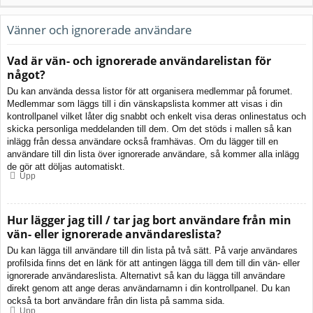
Vänner och ignorerade användare
Vad är vän- och ignorerade användarelistan för
något?
Du kan använda dessa listor för att organisera medlemmar på forumet.
Medlemmar som läggs till i din vänskapslista kommer att visas i din
kontrollpanel vilket låter dig snabbt och enkelt visa deras onlinestatus och
skicka personliga meddelanden till dem. Om det stöds i mallen så kan
inlägg från dessa användare också framhävas. Om du lägger till en
användare till din lista över ignorerade användare, så kommer alla inlägg
de gör att döljas automatiskt.
Upp
Hur lägger jag till / tar jag bort användare från min
vän- eller ignorerade användareslista?
Du kan lägga till användare till din lista på två sätt. På varje användares
profilsida finns det en länk för att antingen lägga till dem till din vän- eller
ignorerade användareslista. Alternativt så kan du lägga till användare
direkt genom att ange deras användarnamn i din kontrollpanel. Du kan
också ta bort användare från din lista på samma sida.
Upp