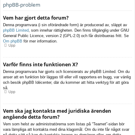
phpBB-problem
Vem har gjort detta forum?
Denna programvara (i sin oförändrade form) är producerad av, släppt av
phpBB Limited
, som innehar rättigheten. Den finns tillgänglig under GNU
General Public Licence, version 2 (GPL-2.0) och får distribueras fritt. Se
Om phpBB
för mer information.
Upp
Varför finns inte funktionen X?
Denna programvara har gjorts och licensierats av phpBB Limited. Om du
anser att en funktion bör läggas till eller vill rapportera en bugg, var vänlig
och besök phpBB Idécenter, där du kommer att hitta verktyg för att göra
så.
Upp
Vem ska jag kontakta med juridiska ärenden
angående detta forum?
Vem som helst av administratörerna som listas på “Teamet”-sidan bör
vara lämpliga att kontakta med dina klagomål. Om du inte får något svar
på detta sätt så kan du kontakta ägaren av domänen eller, om detta