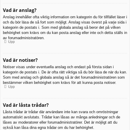
Vad är anslag?
Anslag innehåller ofta viktig information om kategorin du för tillfället läser i
och du bör läsa de så fort som möjligt. Anslag visas överst på varje sida i
kategorin de postats i. Som med globala anslag så beror det på vilken
behörighet som krävs om du kan posta anslag eller inte och detta ställs in
av forumadministratören.
Upp
Vad är notiser?
Notiser visas under eventuella anslag och endast på första sidan i
kategorin de postats i. De är ofta rätt viktiga så du bör läsa de när du kan.
Som med anslag och globala anslag så är det forumadministratören som
bestämmer vilken behörighet som krävs för att kunna posta notiser.
Upp
Vad är låsta trådar?
Låsta trådar är trådar där användare inte kan svara och omröstningar
automatiskt avslutats. Trådar kan låsas av många anledningar och de
låses av moderatorer eller forumadministratörer. Det är möjligt att du
också kan låsa dina egna trådar om du har behörighet.