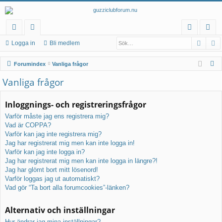
Sök
A
na
at
og
li
Logga in
Bli medlem
b
eg
ga
m
S
Forumindex
Vanliga frågor
bl
or
in
ed
ö
Vanliga frågor
k
än
ier
le
Inloggnings- och registreringsfrågor
ka
m
Varför måste jag ens registrera mig?
r
Vad är COPPA?
Varför kan jag inte registrera mig?
Jag har registrerat mig men kan inte logga in!
Varför kan jag inte logga in?
Jag har registrerat mig men kan inte logga in längre?!
Jag har glömt bort mitt lösenord!
Varför loggas jag ut automatiskt?
Vad gör “Ta bort alla forumcookies”-länken?
Alternativ och inställningar
Hur ändrar jag mina inställningar?