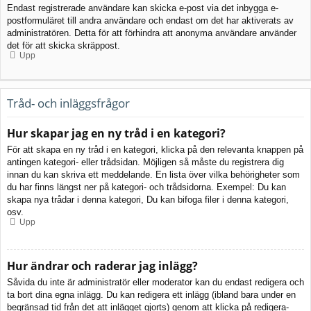
Endast registrerade användare kan skicka e-post via det inbygga e-
postformuläret till andra användare och endast om det har aktiverats av
administratören. Detta för att förhindra att anonyma användare använder
det för att skicka skräppost.
Upp
Tråd- och inläggsfrågor
Hur skapar jag en ny tråd i en kategori?
För att skapa en ny tråd i en kategori, klicka på den relevanta knappen på
antingen kategori- eller trådsidan. Möjligen så måste du registrera dig
innan du kan skriva ett meddelande. En lista över vilka behörigheter som
du har finns längst ner på kategori- och trådsidorna. Exempel: Du kan
skapa nya trådar i denna kategori, Du kan bifoga filer i denna kategori,
osv.
Upp
Hur ändrar och raderar jag inlägg?
Såvida du inte är administratör eller moderator kan du endast redigera och
ta bort dina egna inlägg. Du kan redigera ett inlägg (ibland bara under en
begränsad tid från det att inlägget gjorts) genom att klicka på redigera-