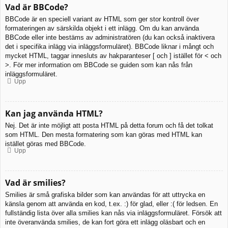
Vad är BBCode?
BBCode är en speciell variant av HTML som ger stor kontroll över
formateringen av särskilda objekt i ett inlägg. Om du kan använda
BBCode eller inte bestäms av administratören (du kan också inaktivera
det i specifika inlägg via inläggsformuläret). BBCode liknar i mångt och
mycket HTML, taggar innesluts av hakparanteser [ och ] istället för < och
>. För mer information om BBCode se guiden som kan nås från
inläggsformuläret.
Upp
Kan jag använda HTML?
Nej. Det är inte möjligt att posta HTML på detta forum och få det tolkat
som HTML. Den mesta formatering som kan göras med HTML kan
istället göras med BBCode.
Upp
Vad är smilies?
Smilies är små grafiska bilder som kan användas för att uttrycka en
känsla genom att använda en kod, t.ex. :) för glad, eller :( för ledsen. En
fullständig lista över alla smilies kan nås via inläggsformuläret. Försök att
inte överanvända smilies, de kan fort göra ett inlägg oläsbart och en