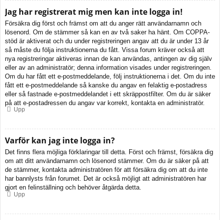
Jag har registrerat mig men kan inte logga in!
Försäkra dig först och främst om att du anger rätt användarnamn och
lösenord. Om de stämmer så kan en av två saker ha hänt. Om COPPA-
stöd är aktiverat och du under registreringen angav att du är under 13 år
så måste du följa instruktionerna du fått. Vissa forum kräver också att
nya registreringar aktiveras innan de kan användas, antingen av dig själv
eller av an administratör; denna information visades under registreringen.
Om du har fått ett e-postmeddelande, följ instruktionerna i det. Om du inte
fått ett e-postmeddelande så kanske du angav en felaktig e-postadress
eller så fastnade e-postmeddelandet i ett skräppostfilter. Om du är säker
på att e-postadressen du angav var korrekt, kontakta en administratör.
Upp
Varför kan jag inte logga in?
Det finns flera möjliga förklaringar till detta. Först och främst, försäkra dig
om att ditt användarnamn och lösenord stämmer. Om du är säker på att
de stämmer, kontakta administratören för att försäkra dig om att du inte
har bannlysts från forumet. Det är också möjligt att administratören har
gjort en felinställning och behöver åtgärda detta.
Upp