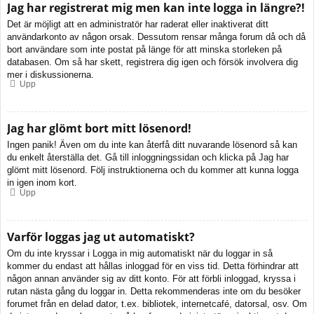
Jag har registrerat mig men kan inte logga in längre?!
Det är möjligt att en administratör har raderat eller inaktiverat ditt
användarkonto av någon orsak. Dessutom rensar många forum då och då
bort användare som inte postat på länge för att minska storleken på
databasen. Om så har skett, registrera dig igen och försök involvera dig
mer i diskussionerna.
Upp
Jag har glömt bort mitt lösenord!
Ingen panik! Även om du inte kan återfå ditt nuvarande lösenord så kan
du enkelt återställa det. Gå till inloggningssidan och klicka på Jag har
glömt mitt lösenord. Följ instruktionerna och du kommer att kunna logga
in igen inom kort.
Upp
Varför loggas jag ut automatiskt?
Om du inte kryssar i Logga in mig automatiskt när du loggar in så
kommer du endast att hållas inloggad för en viss tid. Detta förhindrar att
någon annan använder sig av ditt konto. För att förbli inloggad, kryssa i
rutan nästa gång du loggar in. Detta rekommenderas inte om du besöker
forumet från en delad dator, t.ex. bibliotek, internetcafé, datorsal, osv. Om