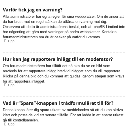
Varför fick jag en varning?
Alla administratörer har egna regler för sina webbplatser. Om de anser att
du har brutit mot en regel så kan de utfärda en varning mot dig.
Observera att detta är administratörens beslut, och att phpBB Limited inte
har någonting att göra med varningar på andra webbplatser. Kontakta
forumadministratören om du är osäker på varför du varnats.
Upp
Hur kan jag rapportera inlägg till en moderator?
Om forumadministratören har tillåtit det så ska du se en bild som
används för att rapportera inlägg bredvid inlägget som du vill rapportera.
Klicka på denna bild och du kommer att guidas igenom stegen som krävs
för att rapportera inlägget.
Upp
Vad är “Spara”-knappen i trådformuläret till för?
Denna knapp låter dig spara utkast av meddelanden så att du kan skriva
klart och posta de vid ett senare tillfälle. För att ladda in ett sparat utkast,
gå till kontrollpanelen.
Upp