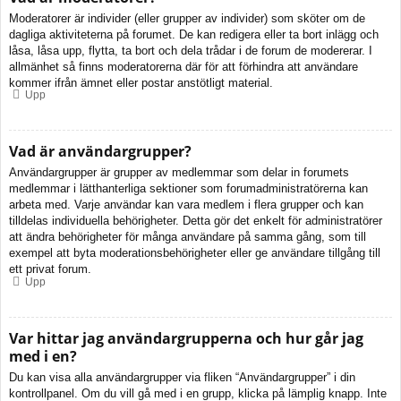
Moderatorer är individer (eller grupper av individer) som sköter om de
dagliga aktiviteterna på forumet. De kan redigera eller ta bort inlägg och
låsa, låsa upp, flytta, ta bort och dela trådar i de forum de modererar. I
allmänhet så finns moderatorerna där för att förhindra att användare
kommer ifrån ämnet eller postar anstötligt material.
Upp
Vad är användargrupper?
Användargrupper är grupper av medlemmar som delar in forumets
medlemmar i lätthanterliga sektioner som forumadministratörerna kan
arbeta med. Varje användar kan vara medlem i flera grupper och kan
tilldelas individuella behörigheter. Detta gör det enkelt för administratörer
att ändra behörigheter för många användare på samma gång, som till
exempel att byta moderationsbehörigheter eller ge användare tillgång till
ett privat forum.
Upp
Var hittar jag användargrupperna och hur går jag
med i en?
Du kan visa alla användargrupper via fliken “Användargrupper” i din
kontrollpanel. Om du vill gå med i en grupp, klicka på lämplig knapp. Inte