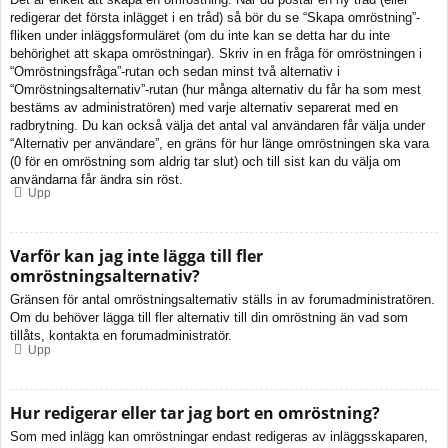
redigerar det första inlägget i en tråd) så bör du se “Skapa omröstning”-
fliken under inläggsformuläret (om du inte kan se detta har du inte
behörighet att skapa omröstningar). Skriv in en fråga för omröstningen i
“Omröstningsfråga”-rutan och sedan minst två alternativ i
“Omröstningsalternativ”-rutan (hur många alternativ du får ha som mest
bestäms av administratören) med varje alternativ separerat med en
radbrytning. Du kan också välja det antal val användaren får välja under
“Alternativ per användare”, en gräns för hur länge omröstningen ska vara
(0 för en omröstning som aldrig tar slut) och till sist kan du välja om
användarna får ändra sin röst.
Upp
Varför kan jag inte lägga till fler
omröstningsalternativ?
Gränsen för antal omröstningsalternativ ställs in av forumadministratören.
Om du behöver lägga till fler alternativ till din omröstning än vad som
tillåts, kontakta en forumadministratör.
Upp
Hur redigerar eller tar jag bort en omröstning?
Som med inlägg kan omröstningar endast redigeras av inläggsskaparen,