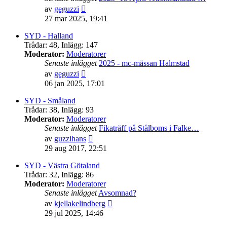
Gå
av
geguzzi
till
27 mar 2025, 19:41
det
senaste
SYD - Halland
inlägget
Trådar
:
48
,
Inlägg
:
147
Moderator:
Moderatorer
Senaste inlägget
2025 - mc-mässan Halmstad
Gå
av
geguzzi
till
06 jan 2025, 17:01
det
senaste
SYD - Småland
inlägget
Trådar
:
38
,
Inlägg
:
93
Moderator:
Moderatorer
Senaste inlägget
Fikaträff på Stålboms i Falke…
Gå
av
guzzihans
till
29 aug 2017, 22:51
det
senaste
SYD - Västra Götaland
inlägget
Trådar
:
32
,
Inlägg
:
86
Moderator:
Moderatorer
Senaste inlägget
Avsomnad?
Gå
av
kjellakelindberg
till
29 jul 2025, 14:46
det