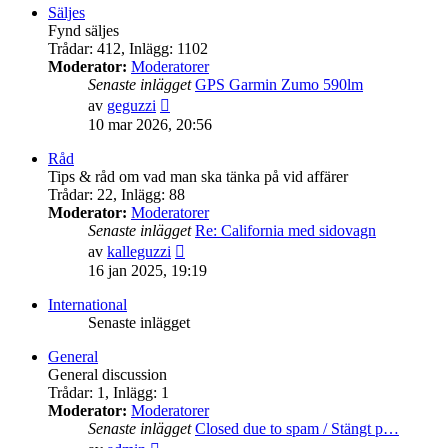
senaste
Säljes
inlägget
Fynd säljes
Trådar
:
412
,
Inlägg
:
1102
Moderator:
Moderatorer
Senaste inlägget
GPS Garmin Zumo 590lm
Gå
av
geguzzi
till
10 mar 2026, 20:56
det
senaste
Råd
inlägget
Tips & råd om vad man ska tänka på vid affärer
Trådar
:
22
,
Inlägg
:
88
Moderator:
Moderatorer
Senaste inlägget
Re: California med sidovagn
Gå
av
kalleguzzi
till
16 jan 2025, 19:19
det
senaste
International
inlägget
Senaste inlägget
General
General discussion
Trådar
:
1
,
Inlägg
:
1
Moderator:
Moderatorer
Senaste inlägget
Closed due to spam / Stängt p…
Gå