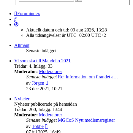
sökning
Forumindex
Sök
Aktuellt datum och tid: 09 aug 2026, 13:28
Alla tidsangivelser är UTC+02:00 UTC+2
Allmänt
Senaste inlägget
Vi som ska till Mandello 2021
Trådar
:
4
,
Inlägg
:
33
Moderator:
Moderatorer
Senaste inlägget
Re: Information om firandet a…
Gå
av
Jörgen
till
23 dec 2021, 10:21
det
senaste
Nyheter
inlägget
Nyheter publicerade på hemsidan
Trådar
:
260
,
Inlägg
:
1344
Moderator:
Moderatorer
Senaste inlägget
MGCoS Nytt medlemsregister
Gå
av
Tobbe
till
07 jul 2025, 16:49