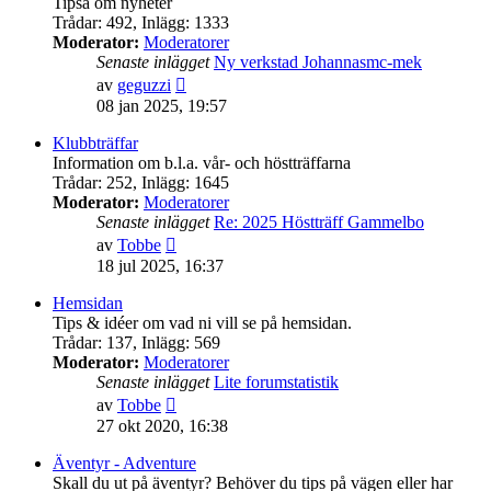
Tipsa om nyheter
Trådar
:
492
,
Inlägg
:
1333
Moderator:
Moderatorer
Senaste inlägget
Ny verkstad Johannasmc-mek
Gå
av
geguzzi
till
08 jan 2025, 19:57
det
senaste
Klubbträffar
inlägget
Information om b.l.a. vår- och höstträffarna
Trådar
:
252
,
Inlägg
:
1645
Moderator:
Moderatorer
Senaste inlägget
Re: 2025 Höstträff Gammelbo
Gå
av
Tobbe
till
18 jul 2025, 16:37
det
senaste
Hemsidan
inlägget
Tips & idéer om vad ni vill se på hemsidan.
Trådar
:
137
,
Inlägg
:
569
Moderator:
Moderatorer
Senaste inlägget
Lite forumstatistik
Gå
av
Tobbe
till
27 okt 2020, 16:38
det
senaste
Äventyr - Adventure
inlägget
Skall du ut på äventyr? Behöver du tips på vägen eller har