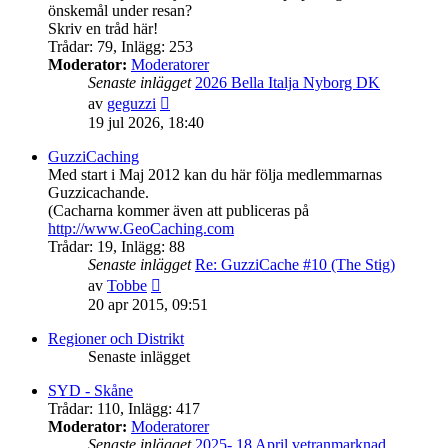
önskemål under resan?
Skriv en tråd här!
Trådar
:
79
,
Inlägg
:
253
Moderator:
Moderatorer
Senaste inlägget
2026 Bella Italja Nyborg DK
Gå
av
geguzzi
till
19 jul 2026, 18:40
det
senaste
GuzziCaching
inlägget
Med start i Maj 2012 kan du här följa medlemmarnas
Guzzicachande.
(Cacharna kommer även att publiceras på
http://www.GeoCaching.com
Trådar
:
19
,
Inlägg
:
88
Senaste inlägget
Re: GuzziCache #10 (The Stig)
Gå
av
Tobbe
till
20 apr 2015, 09:51
det
senaste
Regioner och Distrikt
inlägget
Senaste inlägget
SYD - Skåne
Trådar
:
110
,
Inlägg
:
417
Moderator:
Moderatorer
Senaste inlägget
2025- 18 April vetranmarknad …