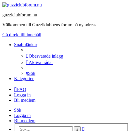
guzziclubforum.nu
Välkommen till Guzziklubbens forum på ny adress
Gå direkt till innehåll
Snabblänkar
Obesvarade inlägg
Aktiva trådar
Sök
Kategorier
FAQ
Logga in
Bli medlem
Sök
Logga in
Bli medlem
Avancerad
Sök