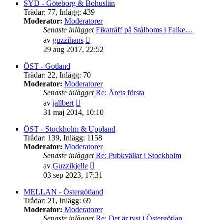
senaste
SYD - Göteborg & Bohuslän
inlägget
Trådar
:
77
,
Inlägg
:
439
Moderator:
Moderatorer
Senaste inlägget
Fikaträff på Stålboms i Falke…
Gå
av
guzzihans
till
29 aug 2017, 22:52
det
senaste
ÖST - Gotland
inlägget
Trådar
:
22
,
Inlägg
:
70
Moderator:
Moderatorer
Senaste inlägget
Re: Årets första
Gå
av
jallbert
till
31 maj 2014, 10:10
det
senaste
ÖST - Stockholm & Uppland
inlägget
Trådar
:
139
,
Inlägg
:
1158
Moderator:
Moderatorer
Senaste inlägget
Re: Pubkvällar i Stockholm
Gå
av
Guzzikjelle
till
03 sep 2023, 17:31
det
senaste
MELLAN - Östergötland
inlägget
Trådar
:
21
,
Inlägg
:
69
Moderator:
Moderatorer
Senaste inlägget
Re: Det är tyst i Östergötlan…