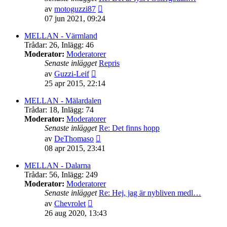
Gå
av
motoguzzi87
till
07 jun 2021, 09:24
det
senaste
MELLAN - Värmland
inlägget
Trådar
:
26
,
Inlägg
:
46
Moderator:
Moderatorer
Senaste inlägget
Repris
Gå
av
Guzzi-Leif
till
25 apr 2015, 22:14
det
senaste
MELLAN - Mälardalen
inlägget
Trådar
:
18
,
Inlägg
:
74
Moderator:
Moderatorer
Senaste inlägget
Re: Det finns hopp
Gå
av
DeThomaso
till
08 apr 2015, 23:41
det
senaste
MELLAN - Dalarna
inlägget
Trådar
:
56
,
Inlägg
:
249
Moderator:
Moderatorer
Senaste inlägget
Re: Hej, jag är nybliven medl…
Gå
av
Chevrolet
till
26 aug 2020, 13:43
det