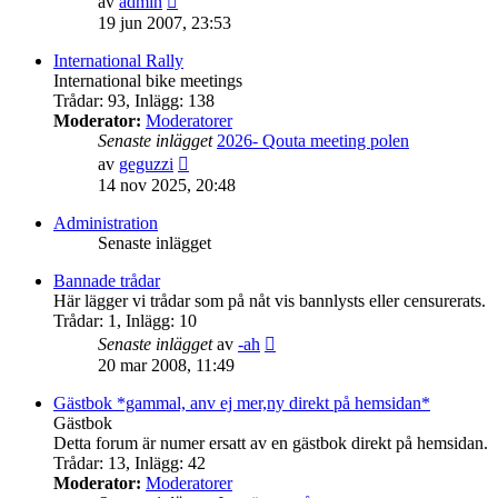
av
admin
till
19 jun 2007, 23:53
det
senaste
International Rally
inlägget
International bike meetings
Trådar
:
93
,
Inlägg
:
138
Moderator:
Moderatorer
Senaste inlägget
2026- Qouta meeting polen
Gå
av
geguzzi
till
14 nov 2025, 20:48
det
senaste
Administration
inlägget
Senaste inlägget
Bannade trådar
Här lägger vi trådar som på nåt vis bannlysts eller censurerats.
Trådar
:
1
,
Inlägg
:
10
Gå
Senaste inlägget
av
-ah
till
20 mar 2008, 11:49
det
senaste
Gästbok *gammal, anv ej mer,ny direkt på hemsidan*
inlägget
Gästbok
Detta forum är numer ersatt av en gästbok direkt på hemsidan.
Trådar
:
13
,
Inlägg
:
42
Moderator:
Moderatorer