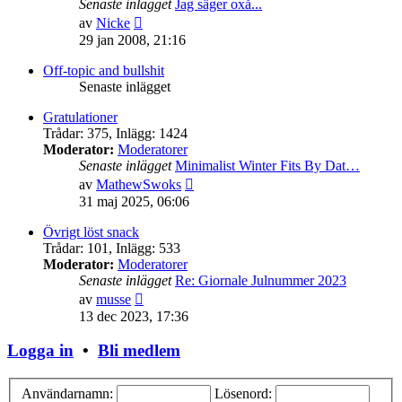
Senaste inlägget
Jag säger oxå...
Gå
av
Nicke
till
29 jan 2008, 21:16
det
senaste
Off-topic and bullshit
inlägget
Senaste inlägget
Gratulationer
Trådar
:
375
,
Inlägg
:
1424
Moderator:
Moderatorer
Senaste inlägget
Minimalist Winter Fits By Dat…
Gå
av
MathewSwoks
till
31 maj 2025, 06:06
det
senaste
Övrigt löst snack
inlägget
Trådar
:
101
,
Inlägg
:
533
Moderator:
Moderatorer
Senaste inlägget
Re: Giornale Julnummer 2023
Gå
av
musse
till
13 dec 2023, 17:36
det
senaste
Logga in
•
Bli medlem
inlägget
Användarnamn:
Lösenord: