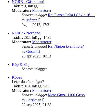
senaste
NORR - Gästrikland
inlägget
Trådar
:
9
,
Inlägg
:
36
Moderator:
Moderatorer
Senaste inlägget
Re: Piazza Italia i Gävle 16 …
Gå
av
Mårten
till
04 jun 2013, 17:31
det
senaste
NORR - Norrland
inlägget
Trådar
:
282
,
Inlägg
:
1435
Moderator:
Moderatorer
Senaste inlägget
Re: Någon kvar i norr?
Gå
av
Gustaf
till
20 apr 2025, 10:13
det
senaste
Köp & Sälj
inlägget
Senaste inlägget
Köpes
Letar du efter något?
Trådar
:
319
,
Inlägg
:
943
Moderator:
Moderatorer
Senaste inlägget
Moto Guzzi 1100 Griso
Gå
av
Forssman
till
22 sep 2025, 21:38
det