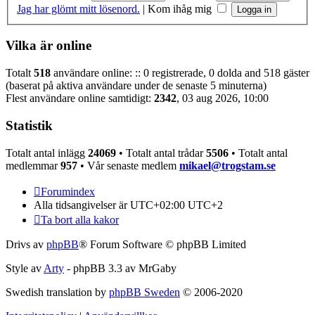
Jag har glömt mitt lösenord.
|
Kom ihåg mig
Vilka är online
Totalt
518
användare online: :: 0 registrerade, 0 dolda and 518 gäster
(baserat på aktiva användare under de senaste 5 minuterna)
Flest användare online samtidigt:
2342
, 03 aug 2026, 10:00
Statistik
Totalt antal inlägg
24069
• Totalt antal trådar
5506
• Totalt antal
medlemmar
957
• Vår senaste medlem
mikael@trogstam.se
Forumindex
Alla tidsangivelser är UTC+02:00 UTC+2
Ta bort alla kakor
Drivs av
phpBB
® Forum Software © phpBB Limited
Style av
Arty
- phpBB 3.3 av MrGaby
Swedish translation by
phpBB Sweden
© 2006-2020