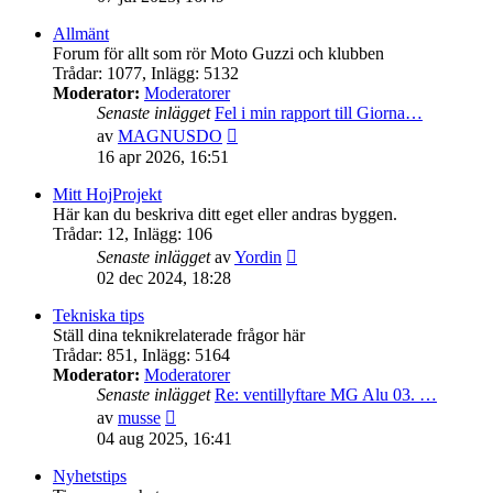
det
senaste
Allmänt
inlägget
Forum för allt som rör Moto Guzzi och klubben
Trådar
:
1077
,
Inlägg
:
5132
Moderator:
Moderatorer
Senaste inlägget
Fel i min rapport till Giorna…
Gå
av
MAGNUSDO
till
16 apr 2026, 16:51
det
senaste
Mitt HojProjekt
inlägget
Här kan du beskriva ditt eget eller andras byggen.
Trådar
:
12
,
Inlägg
:
106
Gå
Senaste inlägget
av
Yordin
till
02 dec 2024, 18:28
det
senaste
Tekniska tips
inlägget
Ställ dina teknikrelaterade frågor här
Trådar
:
851
,
Inlägg
:
5164
Moderator:
Moderatorer
Senaste inlägget
Re: ventillyftare MG Alu 03. …
Gå
av
musse
till
04 aug 2025, 16:41
det
senaste
Nyhetstips
inlägget