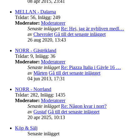
08 apr 2015, 23:41
MELLAN - Dalarna
Trådar
:
56
,
Inlägg
:
249
Moderator:
Moderatorer
Senaste inlägget
Re: Hej, jag är nybliven medl…
av
Chevrolet
Gå till det senaste inlägget
26 aug 2020, 13:43
NORR - Gästrikland
Trådar
:
9
,
Inlägg
:
36
Moderator:
Moderatorer
Senaste inlägget
Re: Piazza Italia i Gävle 16 …
av
Mårten
Gå till det senaste inlägget
04 jun 2013, 17:31
NORR - Norrland
Trådar
:
282
,
Inlägg
:
1435
Moderator:
Moderatorer
Senaste inlägget
Re: Någon kvar i norr?
av
Gustaf
Gå till det senaste inlägget
20 apr 2025, 10:13
Köp & Sälj
Senaste inlägget