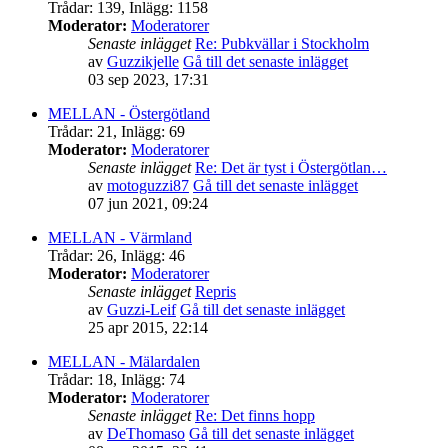
Trådar
:
139
,
Inlägg
:
1158
Moderator:
Moderatorer
Senaste inlägget
Re: Pubkvällar i Stockholm
av
Guzzikjelle
Gå till det senaste inlägget
03 sep 2023, 17:31
MELLAN - Östergötland
Trådar
:
21
,
Inlägg
:
69
Moderator:
Moderatorer
Senaste inlägget
Re: Det är tyst i Östergötlan…
av
motoguzzi87
Gå till det senaste inlägget
07 jun 2021, 09:24
MELLAN - Värmland
Trådar
:
26
,
Inlägg
:
46
Moderator:
Moderatorer
Senaste inlägget
Repris
av
Guzzi-Leif
Gå till det senaste inlägget
25 apr 2015, 22:14
MELLAN - Mälardalen
Trådar
:
18
,
Inlägg
:
74
Moderator:
Moderatorer
Senaste inlägget
Re: Det finns hopp
av
DeThomaso
Gå till det senaste inlägget