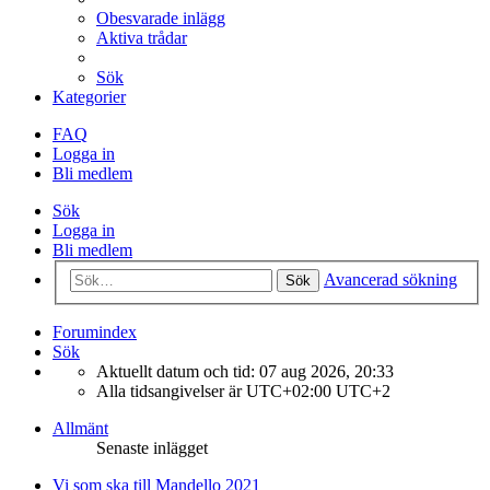
Obesvarade inlägg
Aktiva trådar
Sök
Kategorier
FAQ
Logga in
Bli medlem
Sök
Logga in
Bli medlem
Avancerad sökning
Sök
Forumindex
Sök
Aktuellt datum och tid: 07 aug 2026, 20:33
Alla tidsangivelser är UTC+02:00 UTC+2
Allmänt
Senaste inlägget
Vi som ska till Mandello 2021