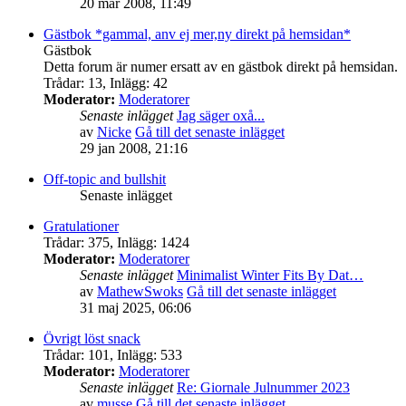
20 mar 2008, 11:49
Gästbok *gammal, anv ej mer,ny direkt på hemsidan*
Gästbok
Detta forum är numer ersatt av en gästbok direkt på hemsidan.
Trådar
:
13
,
Inlägg
:
42
Moderator:
Moderatorer
Senaste inlägget
Jag säger oxå...
av
Nicke
Gå till det senaste inlägget
29 jan 2008, 21:16
Off-topic and bullshit
Senaste inlägget
Gratulationer
Trådar
:
375
,
Inlägg
:
1424
Moderator:
Moderatorer
Senaste inlägget
Minimalist Winter Fits By Dat…
av
MathewSwoks
Gå till det senaste inlägget
31 maj 2025, 06:06
Övrigt löst snack
Trådar
:
101
,
Inlägg
:
533
Moderator:
Moderatorer
Senaste inlägget
Re: Giornale Julnummer 2023
av
musse
Gå till det senaste inlägget