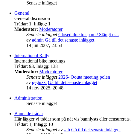
Senaste inlägget
General
General discussion
Trådar
:
1
,
Inlägg
:
1
Moderator:
Moderatorer
Senaste inlägget
Closed due to spam / Stängt p…
av
admin
Gå till det senaste inlägget
19 jun 2007, 23:53
International Rally
International bike meetings
Trådar
:
93
,
Inlägg
:
138
Moderator:
Moderatorer
Senaste inlägget
2026- Qouta meeting polen
av
geguzzi
Gå till det senaste inlägget
14 nov 2025, 20:48
Administration
Senaste inlägget
Bannade trådar
Här lägger vi trådar som på nåt vis bannlysts eller censurerats.
Trådar
:
1
,
Inlägg
:
10
Senaste inlägget
av
-ah
Gå till det senaste inlägget