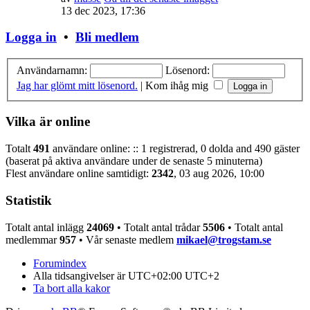
13 dec 2023, 17:36
Logga in
•
Bli medlem
Användarnamn:
Lösenord:
Jag har glömt mitt lösenord.
|
Kom ihåg mig
Vilka är online
Totalt
491
användare online: :: 1 registrerad, 0 dolda and 490 gäster
(baserat på aktiva användare under de senaste 5 minuterna)
Flest användare online samtidigt:
2342
, 03 aug 2026, 10:00
Statistik
Totalt antal inlägg
24069
• Totalt antal trådar
5506
• Totalt antal
medlemmar
957
• Vår senaste medlem
mikael@trogstam.se
Forumindex
Alla tidsangivelser är UTC+02:00 UTC+2
Ta bort alla kakor