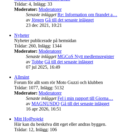
Trådar
:
4
,
Inlägg
:
33
Moderator:
Moderatorer
Senaste inlägget
Re: Information om firandet a…
av
Jörgen
Gå till det senaste inlägget
23 dec 2021, 10:21
Nyheter
Nyheter publicerade på hemsidan
Trådar
:
260
,
Inlägg
:
1344
Moderator:
Moderatorer
Senaste inlägget
MGCoS Nytt medlemsregister
av
Tobbe
Gå till det senaste inlägget
07 jul 2025, 16:49
Allmänt
Forum för allt som rör Moto Guzzi och klubben
Trådar
:
1077
,
Inlägg
:
5132
Moderator:
Moderatorer
Senaste inlägget
Fel i min rapport till Giorna…
av
MAGNUSDO
Gå till det senaste inlägget
16 apr 2026, 16:51
Mitt HojProjekt
Här kan du beskriva ditt eget eller andras byggen.
Trådar
:
12
,
Inlägg
:
106