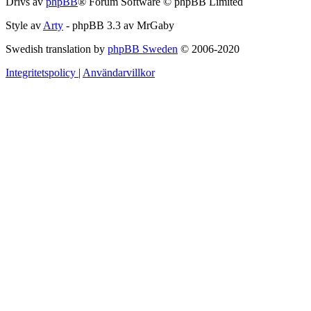
Drivs av
phpBB
® Forum Software © phpBB Limited
Style av
Arty
- phpBB 3.3 av MrGaby
Swedish translation by
phpBB Sweden
© 2006-2020
Integritetspolicy
|
Användarvillkor