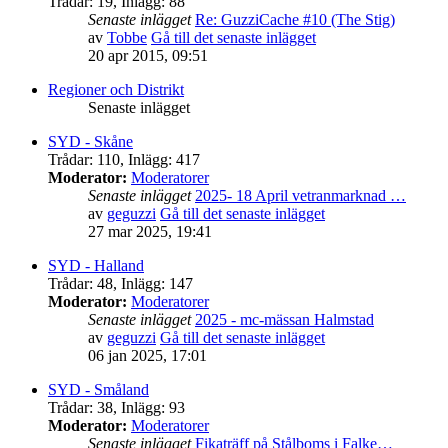
Trådar
:
19
,
Inlägg
:
88
Senaste inlägget
Re: GuzziCache #10 (The Stig)
av
Tobbe
Gå till det senaste inlägget
20 apr 2015, 09:51
Regioner och Distrikt
Senaste inlägget
SYD - Skåne
Trådar
:
110
,
Inlägg
:
417
Moderator:
Moderatorer
Senaste inlägget
2025- 18 April vetranmarknad …
av
geguzzi
Gå till det senaste inlägget
27 mar 2025, 19:41
SYD - Halland
Trådar
:
48
,
Inlägg
:
147
Moderator:
Moderatorer
Senaste inlägget
2025 - mc-mässan Halmstad
av
geguzzi
Gå till det senaste inlägget
06 jan 2025, 17:01
SYD - Småland
Trådar
:
38
,
Inlägg
:
93
Moderator:
Moderatorer
Senaste inlägget
Fikaträff på Stålboms i Falke…