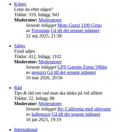
Köpes
Letar du efter något?
Trådar
:
319
,
Inlägg
:
943
Moderator:
Moderatorer
Senaste inlägget
Moto Guzzi 1100 Griso
av
Forssman
Gå till det senaste inlägget
22 sep 2025, 21:38
Säljes
Fynd säljes
Trådar
:
412
,
Inlägg
:
1102
Moderator:
Moderatorer
Senaste inlägget
GPS Garmin Zumo 590lm
av
geguzzi
Gå till det senaste inlägget
10 mar 2026, 20:56
Råd
Tips & råd om vad man ska tänka på vid affärer
Trådar
:
22
,
Inlägg
:
88
Moderator:
Moderatorer
Senaste inlägget
Re: California med sidovagn
av
kalleguzzi
Gå till det senaste inlägget
16 jan 2025, 19:19
International