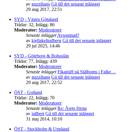
av
guzzihans
Gå till det senaste inlägget
29 aug 2017, 22:51
SYD - Västra Götaland
Trådar
:
32
,
Inlägg
:
86
Moderator:
Moderatorer
Senaste inlägget
Avsomnad?
av
kjellakelindberg
Gå till det senaste inlägget
29 jul 2025, 14:46
SYD - Göteborg & Bohuslän
Trådar
:
77
,
Inlägg
:
439
Moderator:
Moderatorer
Senaste inlägget
Fikaträff på Stålboms i Falke…
av
guzzihans
Gå till det senaste inlägget
29 aug 2017, 22:52
ÖST - Gotland
Trådar
:
22
,
Inlägg
:
70
Moderator:
Moderatorer
Senaste inlägget
Re: Årets första
av
jallbert
Gå till det senaste inlägget
31 maj 2014, 10:10
ÖST - Stockholm & Uppland