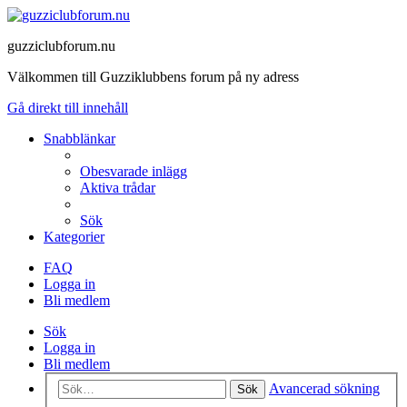
guzziclubforum.nu
Välkommen till Guzziklubbens forum på ny adress
Gå direkt till innehåll
Snabblänkar
Obesvarade inlägg
Aktiva trådar
Sök
Kategorier
FAQ
Logga in
Bli medlem
Sök
Logga in
Bli medlem
Avancerad sökning
Sök