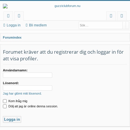
Sö
A
na
at
og
li
Logga in
Bli medlem
b
eg
ga
m
S
Forumindex
bl
or
in
ed
ö
k
Forumet kräver att du registrerar dig och loggar in för
än
ier
le
att visa profiler.
ka
m
r
Användarnamn:
Lösenord:
Jag har glömt mitt lösenord.
Kom ihåg mig
Dölj att jag är online denna session.