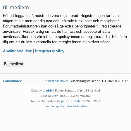
Bli medlem
För att logga in så måste du vara registrerad. Registreringen tar bara
någon minut men ger dig nya och utökade funktioner och möjligheter.
Forumadministratören kan också ge extra behörigheter till registrerade
användare. Försäkra dig om att du har läst och accepterat våra
användarvillkor och vår integritetspolicy innan du registrerar dig. Försäkra
dig om att du läst eventuella forumregler innan du skriver något.
Användarvillkor
|
Integritetspolicy
Bli medlem
Forumindex
Ta bort alla kakor
Alla tidsangivelser är UTC+02:00 UTC+2
Drivs av
phpBB
® Forum Software © phpBB Limited
Style av
Arty
- phpBB 3.3 av MrGaby
Swedish translation by
phpBB Sweden
© 2006-2020
Integritetspolicy
|
Användarvillkor