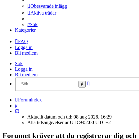
Obesvarade inlägg
Aktiva trådar
Sök
Kategorier
FAQ
Logga in
Bli medlem
Sök
Logga in
Bli medlem
Avancerad
Sök
sökning
Forumindex
Sök
Aktuellt datum och tid: 08 aug 2026, 16:29
Alla tidsangivelser är UTC+02:00 UTC+2
Forumet kräver att du registrerar dig och lo