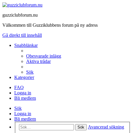
guzziclubforum.nu
Välkommen till Guzziklubbens forum på ny adress
Gå direkt till innehåll
Snabblänkar
Obesvarade inlägg
Aktiva trådar
Sök
Kategorier
FAQ
Logga in
Bli medlem
Sök
Logga in
Bli medlem
Avancerad sökning
Sök