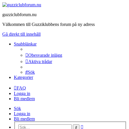
guzziclubforum.nu
Välkommen till Guzziklubbens forum på ny adress
Gå direkt till innehåll
Snabblänkar
Obesvarade inlägg
Aktiva trådar
Sök
Kategorier
FAQ
Logga in
Bli medlem
Sök
Logga in
Bli medlem
Avancerad
Sök