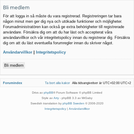
Bli medlem
För att logga in så måste du vara registrerad. Registreringen tar bara
någon minut men ger dig nya och utökade funktioner och möjligheter.
Forumadministratören kan också ge extra behörigheter till registrerade
användare. Försäkra dig om att du har läst och accepterat våra
användarvillkor och vår integritetspolicy innan du registrerar dig. Försäkra
dig om att du läst eventuella forumregler innan du skriver något.
Användarvillkor
|
Integritetspolicy
Bli medlem
Forumindex
Ta bort alla kakor
Alla tidsangivelser är UTC+02:00 UTC+2
Drivs av
phpBB
® Forum Software © phpBB Limited
Style av
Arty
- phpBB 3.3 av MrGaby
Swedish translation by
phpBB Sweden
© 2006-2020
Integritetspolicy
|
Användarvillkor