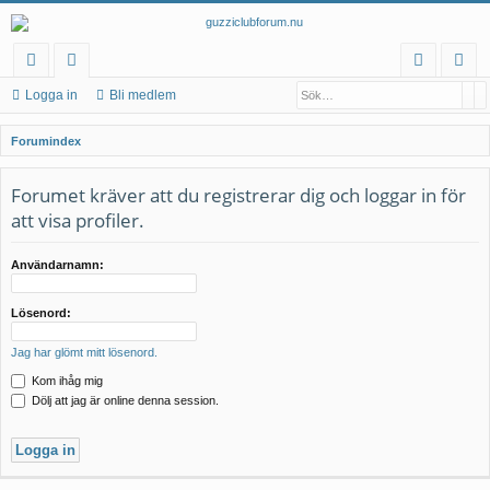
Sö
A
na
at
og
li
Logga in
Bli medlem
b
eg
ga
m
S
Forumindex
bl
or
in
ed
ö
k
Forumet kräver att du registrerar dig och loggar in för
än
ier
le
att visa profiler.
ka
m
r
Användarnamn:
Lösenord:
Jag har glömt mitt lösenord.
Kom ihåg mig
Dölj att jag är online denna session.