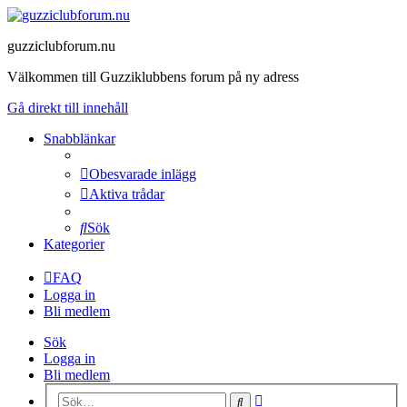
guzziclubforum.nu
Välkommen till Guzziklubbens forum på ny adress
Gå direkt till innehåll
Snabblänkar
Obesvarade inlägg
Aktiva trådar
Sök
Kategorier
FAQ
Logga in
Bli medlem
Sök
Logga in
Bli medlem
Avancerad
Sök