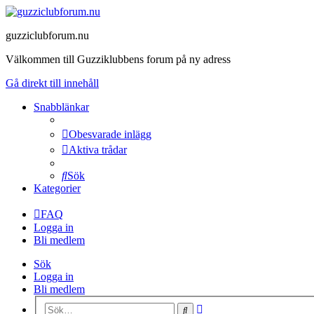
guzziclubforum.nu
Välkommen till Guzziklubbens forum på ny adress
Gå direkt till innehåll
Snabblänkar
Obesvarade inlägg
Aktiva trådar
Sök
Kategorier
FAQ
Logga in
Bli medlem
Sök
Logga in
Bli medlem
Avancerad
Sök