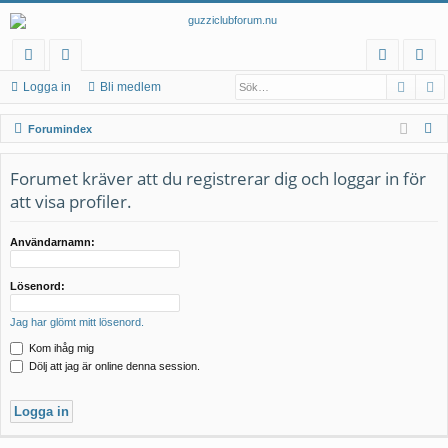
Sök
A
na
at
og
li
Logga in
Bli medlem
b
eg
ga
m
S
Forumindex
bl
or
in
ed
ö
k
Forumet kräver att du registrerar dig och loggar in för
än
ier
le
att visa profiler.
ka
m
r
Användarnamn:
Lösenord:
Jag har glömt mitt lösenord.
Kom ihåg mig
Dölj att jag är online denna session.