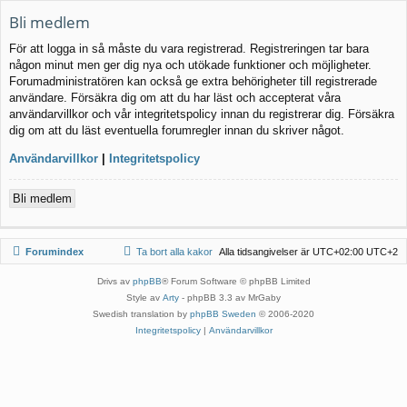
Bli medlem
För att logga in så måste du vara registrerad. Registreringen tar bara
någon minut men ger dig nya och utökade funktioner och möjligheter.
Forumadministratören kan också ge extra behörigheter till registrerade
användare. Försäkra dig om att du har läst och accepterat våra
användarvillkor och vår integritetspolicy innan du registrerar dig. Försäkra
dig om att du läst eventuella forumregler innan du skriver något.
Användarvillkor
|
Integritetspolicy
Bli medlem
Forumindex
Ta bort alla kakor
Alla tidsangivelser är UTC+02:00 UTC+2
Drivs av
phpBB
® Forum Software © phpBB Limited
Style av
Arty
- phpBB 3.3 av MrGaby
Swedish translation by
phpBB Sweden
© 2006-2020
Integritetspolicy
|
Användarvillkor