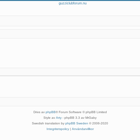
Drivs av
phpBB
® Forum Software © phpBB Limited
Style av
Arty
- phpBB 3.3 av MrGaby
Swedish translation by
phpBB Sweden
© 2006-2020
Integritetspolicy
|
Användarvillkor