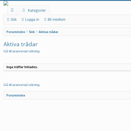
Kategorier
na
Sök
Logga in
Bli medlem
b
Forumindex
Sök
Aktiva trådar
bl
Aktiva trådar
än
Gå till avancerad sökning
ka
r
Inga träffar hittades.
Gå till avancerad sökning
Forumindex