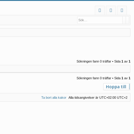
S
Sök
Ava
FA
og
li
Q
ga
m
in
ed
le
m
Sökningen fann 0 träffar • Sida
1
av
1
Sökningen fann 0 träffar • Sida
1
av
1
Hoppa till
Ta bort alla kakor
Alla tidsangivelser är UTC+02:00 UTC+2