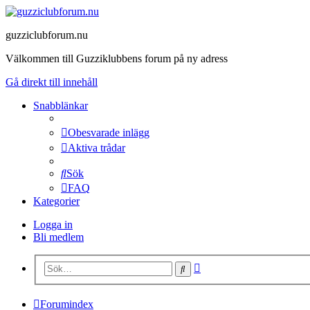
guzziclubforum.nu
Välkommen till Guzziklubbens forum på ny adress
Gå direkt till innehåll
Snabblänkar
Obesvarade inlägg
Aktiva trådar
Sök
FAQ
Kategorier
Logga in
Bli medlem
Avancerad
Sök
sökning
Forumindex