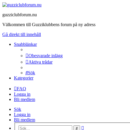
guzziclubforum.nu
Välkommen till Guzziklubbens forum på ny adress
Gå direkt till innehåll
Snabblänkar
Obesvarade inlägg
Aktiva trådar
Sök
Kategorier
FAQ
Logga in
Bli medlem
Sök
Logga in
Bli medlem
Avancerad
Sök