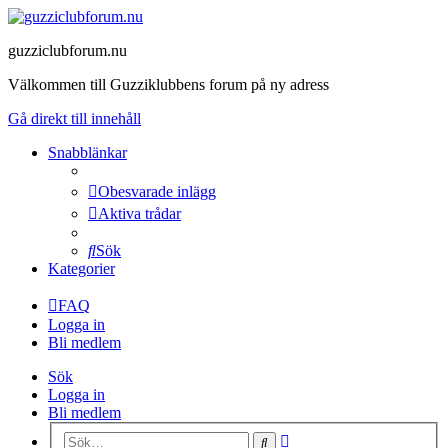
guzziclubforum.nu
Välkommen till Guzziklubbens forum på ny adress
Gå direkt till innehåll
Snabblänkar
Obesvarade inlägg
Aktiva trådar
Sök
Kategorier
FAQ
Logga in
Bli medlem
Sök
Logga in
Bli medlem
Avancerad
Sök