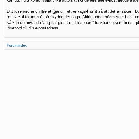
kan du, i ditt konto, välja vilka automatiskt genererade e-postmeddeland
Ditt lösenord är chiffrerat (genom ett envägs-hash) så att det är säkert. 
“guzziclubforum.nu”, så skydda det noga. Aldrig under några som helst om
så kan du använda “Jag har glömt mitt lösenord”-funktionen som finns 
lösenord till din e-postadress.
Forumindex