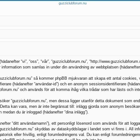
 (hädanefter “vi”, “oss”, “vår”, “guzziclubforum.nu”, “http://www.guzziclubfor
nformation som samlas in under din användning av webbplatsen (hädanefter “
guzziclubforum.nu” så kommer phpBB mjukvaran att skapa ett antal cookies, vil
tifierare (hädanefter “användar-id”) och en anonym sessionsidentifierare (häda
forum.nu” och används för att komma ihåg vilka trådar som har lästs och inte
öker “guzziclubforum.nu”, men dessa ligger utanför detta dokument som endas
. Detta kan vara, men är inte begränsat till: inlägg gjorda som anonym besökar
ch medan du är inloggad (hädanefter “dina inlägg”).
nefter “ditt användarnamn”), ett personligt lösenord som används för att logga in
 “guzziclubforum.nu” skyddas av dataskyddslagar i landet som vi finns i. All 
orisk eller frivillig, enligt forumledningens val. Du kan enligt forumledningens