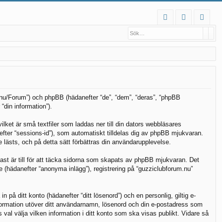
S
Sök
Ava
FA
og
li
Q
ga
m
in
ed
le
m
um.nu/Forum”) och phpBB (hädanefter “de”, “dem”, “deras”, “phpBB
din information”).
ket är små textfiler som laddas ner till din dators webbläsares
nefter “sessions-id”), som automatiskt tilldelas dig av phpBB mjukvaran.
 lästs, och på detta sätt förbättras din användarupplevelse.
t är till för att täcka sidorna som skapats av phpBB mjukvaran. Det
e (hädanefter “anonyma inlägg”), registrering på “guzziclubforum.nu”
 på ditt konto (hädanefter “ditt lösenord”) och en personlig, giltig e-
information utöver ditt användarnamn, lösenord och din e-postadress som
 val välja vilken information i ditt konto som ska visas publikt. Vidare så