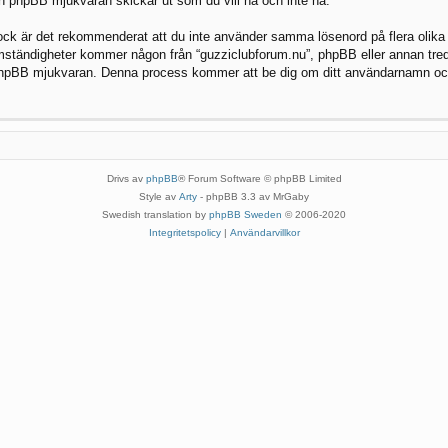
en phpBB mjukvaran skickar ut som du vill ha och inte ha.
Dock är det rekommenderat att du inte använder samma lösenord på flera olika we
ständigheter kommer någon från “guzziclubforum.nu”, phpBB eller annan tredje 
i phpBB mjukvaran. Denna process kommer att be dig om ditt användarnamn oc
Drivs av
phpBB
® Forum Software © phpBB Limited
Style av
Arty
- phpBB 3.3 av MrGaby
Swedish translation by
phpBB Sweden
© 2006-2020
Integritetspolicy
|
Användarvillkor