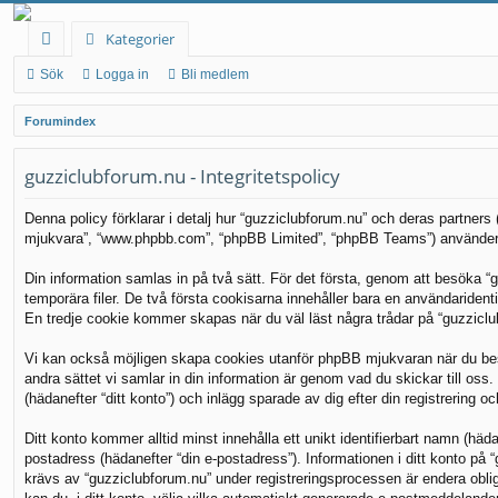
Kategorier
na
Sök
Logga in
Bli medlem
b
Forumindex
bl
guzziclubforum.nu - Integritetspolicy
än
ka
Denna policy förklarar i detalj hur “guzziclubforum.nu” och deras partners
mjukvara”, “www.phpbb.com”, “phpBB Limited”, “phpBB Teams”) använder i
r
Din information samlas in på två sätt. För det första, genom att besöka “
temporära filer. De två första cookisarna innehåller bara en användariden
En tredje cookie kommer skapas när du väl läst några trådar på “guzziclub
Vi kan också möjligen skapa cookies utanför phpBB mjukvaran när du bes
andra sättet vi samlar in din information är genom vad du skickar till oss
(hädanefter “ditt konto”) och inlägg sparade av dig efter din registrering o
Ditt konto kommer alltid minst innehålla ett unikt identifierbart namn (häda
postadress (hädanefter “din e-postadress”). Informationen i ditt konto på
krävs av “guzziclubforum.nu” under registreringsprocessen är endera obligat