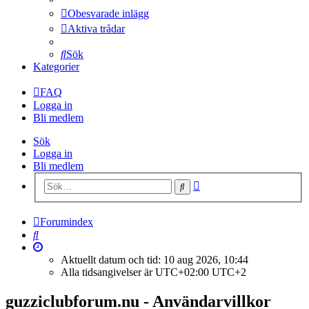
Obesvarade inlägg
Aktiva trådar
Sök
Kategorier
FAQ
Logga in
Bli medlem
Sök
Logga in
Bli medlem
Avancerad
Sök
sökning
Forumindex
Sök
Aktuellt datum och tid: 10 aug 2026, 10:44
Alla tidsangivelser är UTC+02:00 UTC+2
guzziclubforum.nu - Användarvillkor