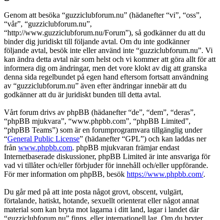
Genom att besöka “guzziclubforum.nu” (hädanefter “vi”, “oss”,
“vår”, “guzziclubforum.nu”,
“http://www.guzziclubforum.nu/Forum”), så godkänner du att du
binder dig juridiskt till följande avtal. Om du inte godkänner
följande avtal, besök inte eller använd inte “guzziclubforum.nu”. Vi
kan ändra detta avtal när som helst och vi kommer att göra allt för att
informera dig om ändringar, men det vore klokt av dig att granska
denna sida regelbundet på egen hand eftersom fortsatt användning
av “guzziclubforum.nu” även efter ändringar innebär att du
godkänner att du är juridiskt bunden till detta avtal.
Vårt forum drivs av phpBB (hädanefter “de”, “dem”, “deras”,
“phpBB mjukvara”, “www.phpbb.com”, “phpBB Limited”,
“phpBB Teams”) som är en forumprogramvara tillgänglig under
“
General Public License
” (hädanefter “GPL”) och kan laddas ner
från
www.phpbb.com
. phpBB mjukvaran främjar endast
Internetbaserade diskussioner, phpBB Limited är inte ansvariga för
vad vi tillåter och/eller förbjuder för innehåll och/eller uppförande.
För mer information om phpBB, besök
https://www.phpbb.com/
.
Du går med på att inte posta något grovt, obscent, vulgärt,
förtalande, hatiskt, hotande, sexuellt orienterat eller något annat
material som kan bryta mot lagarna i ditt land, lagar i landet där
“guzziclubforum.nu” finns, eller internationell lag. Om du bryter