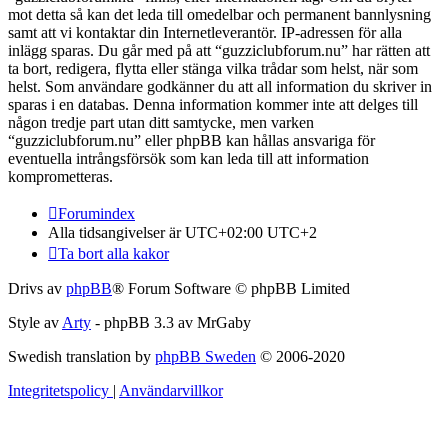
mot detta så kan det leda till omedelbar och permanent bannlysning
samt att vi kontaktar din Internetleverantör. IP-adressen för alla
inlägg sparas. Du går med på att “guzziclubforum.nu” har rätten att
ta bort, redigera, flytta eller stänga vilka trådar som helst, när som
helst. Som användare godkänner du att all information du skriver in
sparas i en databas. Denna information kommer inte att delges till
någon tredje part utan ditt samtycke, men varken
“guzziclubforum.nu” eller phpBB kan hållas ansvariga för
eventuella intrångsförsök som kan leda till att information
komprometteras.
Forumindex
Alla tidsangivelser är UTC+02:00 UTC+2
Ta bort alla kakor
Drivs av
phpBB
® Forum Software © phpBB Limited
Style av
Arty
- phpBB 3.3 av MrGaby
Swedish translation by
phpBB Sweden
© 2006-2020
Integritetspolicy
|
Användarvillkor