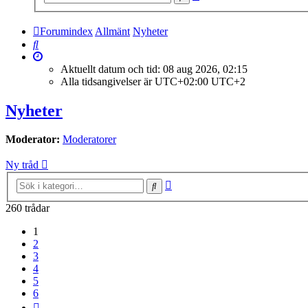
sökning
Forumindex
Allmänt
Nyheter
Sök
Aktuellt datum och tid: 08 aug 2026, 02:15
Alla tidsangivelser är UTC+02:00 UTC+2
Nyheter
Moderator:
Moderatorer
Ny tråd
Avancerad
Sök
sökning
260 trådar
1
2
3
4
5
6
Nästa