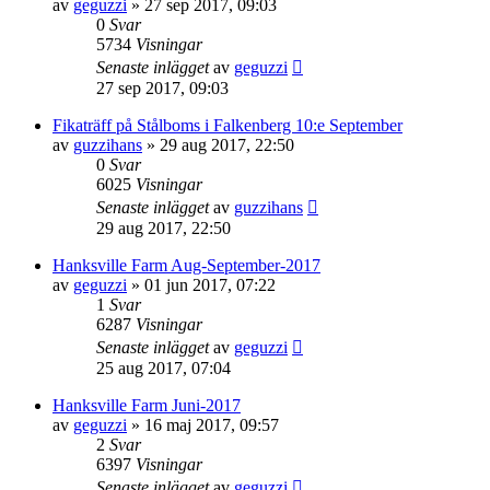
av
geguzzi
»
27 sep 2017, 09:03
0
Svar
5734
Visningar
Senaste inlägget
av
geguzzi
27 sep 2017, 09:03
Fikaträff på Stålboms i Falkenberg 10:e September
av
guzzihans
»
29 aug 2017, 22:50
0
Svar
6025
Visningar
Senaste inlägget
av
guzzihans
29 aug 2017, 22:50
Hanksville Farm Aug-September-2017
av
geguzzi
»
01 jun 2017, 07:22
1
Svar
6287
Visningar
Senaste inlägget
av
geguzzi
25 aug 2017, 07:04
Hanksville Farm Juni-2017
av
geguzzi
»
16 maj 2017, 09:57
2
Svar
6397
Visningar
Senaste inlägget
av
geguzzi