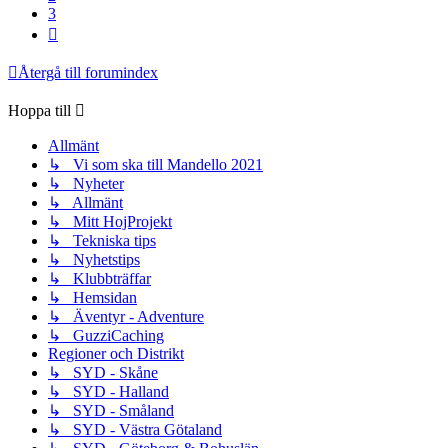
3
Nästa
Återgå till forumindex
Hoppa till
Allmänt
↳ Vi som ska till Mandello 2021
↳ Nyheter
↳ Allmänt
↳ Mitt HojProjekt
↳ Tekniska tips
↳ Nyhetstips
↳ Klubbträffar
↳ Hemsidan
↳ Äventyr - Adventure
↳ GuzziCaching
Regioner och Distrikt
↳ SYD - Skåne
↳ SYD - Halland
↳ SYD - Småland
↳ SYD - Västra Götaland