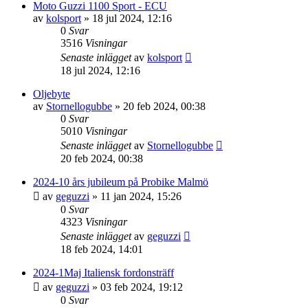
Moto Guzzi 1100 Sport - ECU
av
kolsport
»
18 jul 2024, 12:16
0
Svar
3516
Visningar
Senaste inlägget
av
kolsport
18 jul 2024, 12:16
Oljebyte
av
Stornellogubbe
»
20 feb 2024, 00:38
0
Svar
5010
Visningar
Senaste inlägget
av
Stornellogubbe
20 feb 2024, 00:38
2024-10 års jubileum på Probike Malmö
av
geguzzi
»
11 jan 2024, 15:26
0
Svar
4323
Visningar
Senaste inlägget
av
geguzzi
18 feb 2024, 14:01
2024-1Maj Italiensk fordonsträff
av
geguzzi
»
03 feb 2024, 19:12
0
Svar