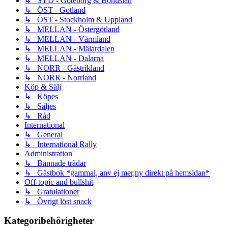
↳ SYD - Göteborg & Bohuslän
↳ ÖST - Gotland
↳ ÖST - Stockholm & Uppland
↳ MELLAN - Östergötland
↳ MELLAN - Värmland
↳ MELLAN - Mälardalen
↳ MELLAN - Dalarna
↳ NORR - Gästrikland
↳ NORR - Norrland
Köp & Sälj
↳ Köpes
↳ Säljes
↳ Råd
International
↳ General
↳ International Rally
Administration
↳ Bannade trådar
↳ Gästbok *gammal, anv ej mer,ny direkt på hemsidan*
Off-topic and bullshit
↳ Gratulationer
↳ Övrigt löst snack
Kategoribehörigheter