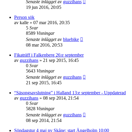
Senaste inlägget
av
guzzihans
19 jun 2016, 20:05
Person sök
av
kalle
»
07 mar 2016, 20:35
5
Svar
8589
Visningar
Senaste inlägget
av
bluebike
08 mar 2016, 20:53
Fikaträff i Falkenberg 26:e september
av
guzzihans
»
21 sep 2015, 16:45
0
Svar
5643
Visningar
Senaste inlägget
av
guzzihans
21 sep 2015, 16:45
“Säsongsavslutning” i Halland 13:e september - Uppdaterad
av
guzzihans
»
08 sep 2014, 21:54
0
Svar
5828
Visningar
Senaste inlägget
av
guzzihans
08 sep 2014, 21:54
Söndagstur 4 maj nv Skåne: start Ängelholm 10:00