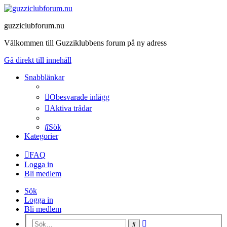
guzziclubforum.nu
Välkommen till Guzziklubbens forum på ny adress
Gå direkt till innehåll
Snabblänkar
Obesvarade inlägg
Aktiva trådar
Sök
Kategorier
FAQ
Logga in
Bli medlem
Sök
Logga in
Bli medlem
Avancerad
Sök