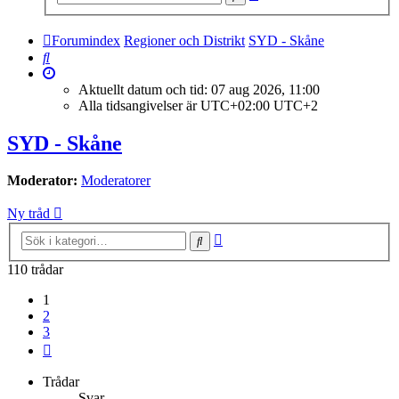
sökning
Forumindex
Regioner och Distrikt
SYD - Skåne
Sök
Aktuellt datum och tid: 07 aug 2026, 11:00
Alla tidsangivelser är UTC+02:00 UTC+2
SYD - Skåne
Moderator:
Moderatorer
Ny tråd
Avancerad
Sök
sökning
110 trådar
1
2
3
Nästa
Trådar
Svar