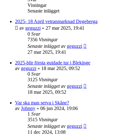
Visningar
Senaste inlägget
2025- 18 April vetranmarknad Degeberga
av
geguzzi
»
27 mar 2025, 19:41
0
Svar
7356
Visningar
Senaste inlägget
av
geguzzi
27 mar 2025, 19:41
2025-blir första guidade tur i Blekinge
av
geguzzi
»
18 mar 2025, 09:52
0
Svar
3125
Visningar
Senaste inlägget
av
geguzzi
18 mar 2025, 09:52
Var ska man serva i Skåne?
av
Johnny
»
06 jun 2024, 19:06
1
Svar
3515
Visningar
Senaste inlägget
av
geguzzi
11 dec 2024, 13:08