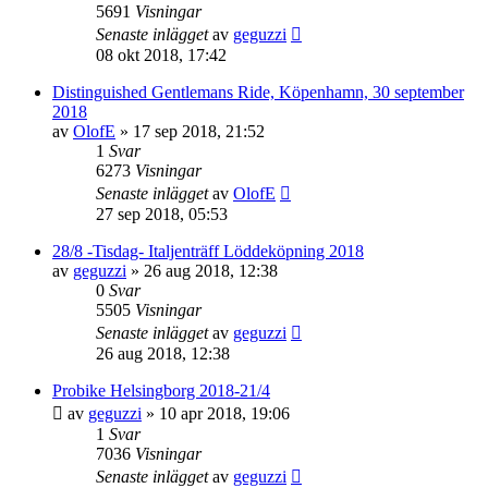
5691
Visningar
Senaste inlägget
av
geguzzi
08 okt 2018, 17:42
Distinguished Gentlemans Ride, Köpenhamn, 30 september
2018
av
OlofE
»
17 sep 2018, 21:52
1
Svar
6273
Visningar
Senaste inlägget
av
OlofE
27 sep 2018, 05:53
28/8 -Tisdag- Italjenträff Löddeköpning 2018
av
geguzzi
»
26 aug 2018, 12:38
0
Svar
5505
Visningar
Senaste inlägget
av
geguzzi
26 aug 2018, 12:38
Probike Helsingborg 2018-21/4
av
geguzzi
»
10 apr 2018, 19:06
1
Svar
7036
Visningar
Senaste inlägget
av
geguzzi