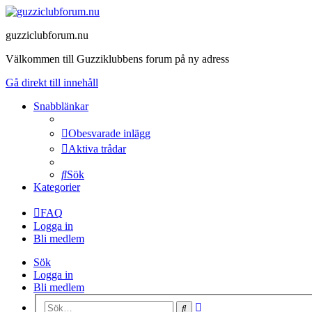
guzziclubforum.nu
Välkommen till Guzziklubbens forum på ny adress
Gå direkt till innehåll
Snabblänkar
Obesvarade inlägg
Aktiva trådar
Sök
Kategorier
FAQ
Logga in
Bli medlem
Sök
Logga in
Bli medlem
Avancerad
Sök