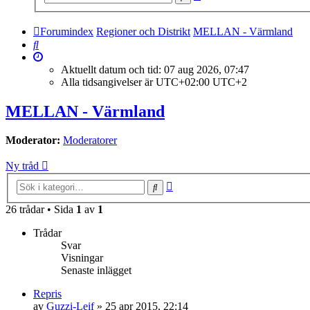
sökning
Forumindex
Regioner och Distrikt
MELLAN - Värmland
Sök
Aktuellt datum och tid: 07 aug 2026, 07:47
Alla tidsangivelser är UTC+02:00 UTC+2
MELLAN - Värmland
Moderator:
Moderatorer
Ny tråd
Avancerad
Sök
sökning
26 trådar • Sida
1
av
1
Trådar
Svar
Visningar
Senaste inlägget
Repris
av
Guzzi-Leif
»
25 apr 2015, 22:14