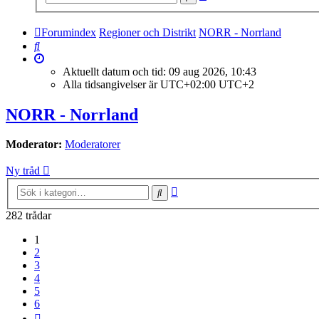
sökning
Forumindex
Regioner och Distrikt
NORR - Norrland
Sök
Aktuellt datum och tid: 09 aug 2026, 10:43
Alla tidsangivelser är UTC+02:00 UTC+2
NORR - Norrland
Moderator:
Moderatorer
Ny tråd
Avancerad
Sök
sökning
282 trådar
1
2
3
4
5
6
Nästa