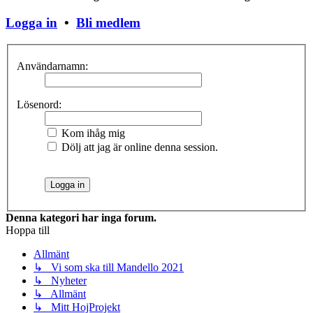
Logga in
•
Bli medlem
Användarnamn:
Lösenord:
Kom ihåg mig
Dölj att jag är online denna session.
Denna kategori har inga forum.
Hoppa till
Allmänt
↳ Vi som ska till Mandello 2021
↳ Nyheter
↳ Allmänt
↳ Mitt HojProjekt