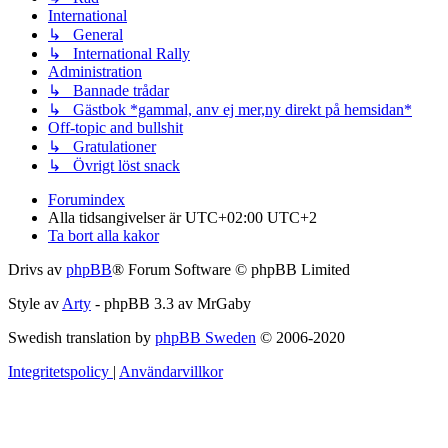
International
↳ General
↳ International Rally
Administration
↳ Bannade trådar
↳ Gästbok *gammal, anv ej mer,ny direkt på hemsidan*
Off-topic and bullshit
↳ Gratulationer
↳ Övrigt löst snack
Forumindex
Alla tidsangivelser är UTC+02:00 UTC+2
Ta bort alla kakor
Drivs av
phpBB
® Forum Software © phpBB Limited
Style av
Arty
- phpBB 3.3 av MrGaby
Swedish translation by
phpBB Sweden
© 2006-2020
Integritetspolicy
|
Användarvillkor