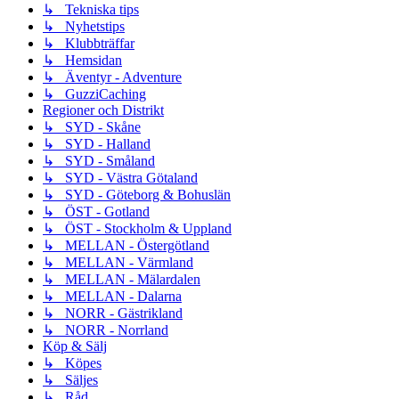
↳ Tekniska tips
↳ Nyhetstips
↳ Klubbträffar
↳ Hemsidan
↳ Äventyr - Adventure
↳ GuzziCaching
Regioner och Distrikt
↳ SYD - Skåne
↳ SYD - Halland
↳ SYD - Småland
↳ SYD - Västra Götaland
↳ SYD - Göteborg & Bohuslän
↳ ÖST - Gotland
↳ ÖST - Stockholm & Uppland
↳ MELLAN - Östergötland
↳ MELLAN - Värmland
↳ MELLAN - Mälardalen
↳ MELLAN - Dalarna
↳ NORR - Gästrikland
↳ NORR - Norrland
Köp & Sälj
↳ Köpes
↳ Säljes
↳ Råd