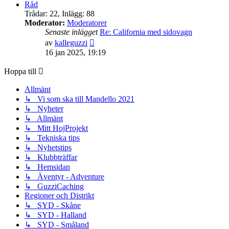
senaste
Råd
inlägget
Trådar
:
22
,
Inlägg
:
88
Moderator:
Moderatorer
Senaste inlägget
Re: California med sidovagn
Gå
av
kalleguzzi
till
16 jan 2025, 19:19
det
senaste
Hoppa till
inlägget
Allmänt
↳ Vi som ska till Mandello 2021
↳ Nyheter
↳ Allmänt
↳ Mitt HojProjekt
↳ Tekniska tips
↳ Nyhetstips
↳ Klubbträffar
↳ Hemsidan
↳ Äventyr - Adventure
↳ GuzziCaching
Regioner och Distrikt
↳ SYD - Skåne
↳ SYD - Halland
↳ SYD - Småland