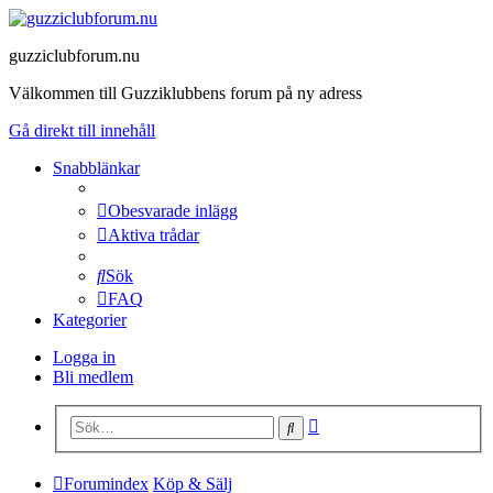
guzziclubforum.nu
Välkommen till Guzziklubbens forum på ny adress
Gå direkt till innehåll
Snabblänkar
Obesvarade inlägg
Aktiva trådar
Sök
FAQ
Kategorier
Logga in
Bli medlem
Avancerad
Sök
sökning
Forumindex
Köp & Sälj