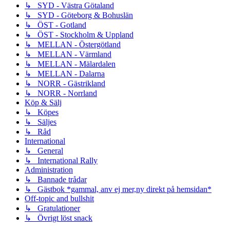
↳ SYD - Västra Götaland
↳ SYD - Göteborg & Bohuslän
↳ ÖST - Gotland
↳ ÖST - Stockholm & Uppland
↳ MELLAN - Östergötland
↳ MELLAN - Värmland
↳ MELLAN - Mälardalen
↳ MELLAN - Dalarna
↳ NORR - Gästrikland
↳ NORR - Norrland
Köp & Sälj
↳ Köpes
↳ Säljes
↳ Råd
International
↳ General
↳ International Rally
Administration
↳ Bannade trådar
↳ Gästbok *gammal, anv ej mer,ny direkt på hemsidan*
Off-topic and bullshit
↳ Gratulationer
↳ Övrigt löst snack