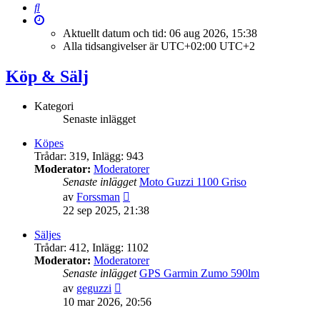
Sök
Aktuellt datum och tid: 06 aug 2026, 15:38
Alla tidsangivelser är UTC+02:00 UTC+2
Köp & Sälj
Kategori
Senaste inlägget
Köpes
Trådar
:
319
,
Inlägg
:
943
Moderator:
Moderatorer
Senaste inlägget
Moto Guzzi 1100 Griso
Gå
av
Forssman
till
22 sep 2025, 21:38
det
senaste
Säljes
inlägget
Trådar
:
412
,
Inlägg
:
1102
Moderator:
Moderatorer
Senaste inlägget
GPS Garmin Zumo 590lm
Gå
av
geguzzi
till
10 mar 2026, 20:56
det