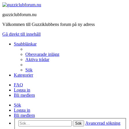
guzziclubforum.nu
Välkommen till Guzziklubbens forum på ny adress
Gå direkt till innehåll
Snabblänkar
Obesvarade inlägg
Aktiva trådar
Sök
Kategorier
FAQ
Logga in
Bli medlem
Sök
Logga in
Bli medlem
Avancerad sökning
Sök