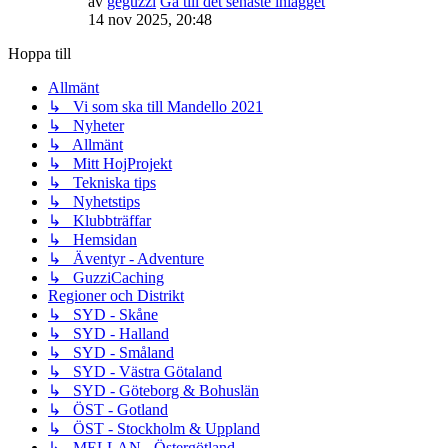
av
geguzzi
Gå till det senaste inlägget
14 nov 2025, 20:48
Hoppa till
Allmänt
↳ Vi som ska till Mandello 2021
↳ Nyheter
↳ Allmänt
↳ Mitt HojProjekt
↳ Tekniska tips
↳ Nyhetstips
↳ Klubbträffar
↳ Hemsidan
↳ Äventyr - Adventure
↳ GuzziCaching
Regioner och Distrikt
↳ SYD - Skåne
↳ SYD - Halland
↳ SYD - Småland
↳ SYD - Västra Götaland
↳ SYD - Göteborg & Bohuslän
↳ ÖST - Gotland
↳ ÖST - Stockholm & Uppland
↳ MELLAN - Östergötland