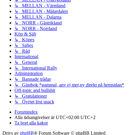
↳ MELLAN - Värmland
↳ MELLAN - Mälardalen
↳ MELLAN - Dalarna
↳ NORR - Gästrikland
↳ NORR - Norrland
Köp & Sälj
↳ Köpes
↳ Säljes
↳ Råd
International
↳ General
↳ International Rally
Administration
↳ Bannade trådar
↳ Gästbok *gammal, anv ej mer,ny direkt på hemsidan*
Off-topic and bullshit
↳ Gratulationer
↳ Övrigt löst snack
Forumindex
Alla tidsangivelser är UTC+02:00 UTC+2
Ta bort alla kakor
Drivs av
phpBB
® Forum Software © phpBB Limited