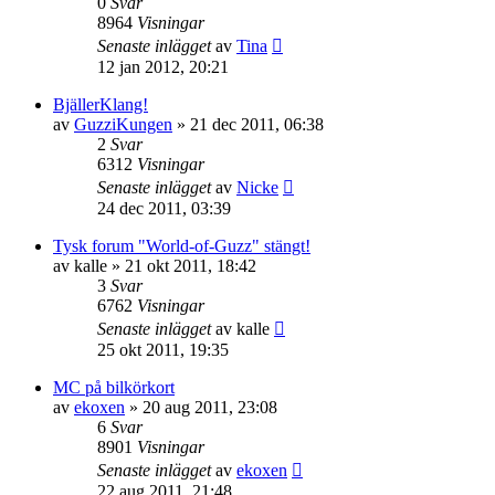
0
Svar
8964
Visningar
Senaste inlägget
av
Tina
12 jan 2012, 20:21
BjällerKlang!
av
GuzziKungen
»
21 dec 2011, 06:38
2
Svar
6312
Visningar
Senaste inlägget
av
Nicke
24 dec 2011, 03:39
Tysk forum "World-of-Guzz" stängt!
av
kalle
»
21 okt 2011, 18:42
3
Svar
6762
Visningar
Senaste inlägget
av
kalle
25 okt 2011, 19:35
MC på bilkörkort
av
ekoxen
»
20 aug 2011, 23:08
6
Svar
8901
Visningar
Senaste inlägget
av
ekoxen
22 aug 2011, 21:48