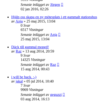
Senaste inlägget
av
Jörgen
02 jan 2016, 02:26
Hjälp oss skapa en ny mötesplats i ett gammalt stationshus
av
Anja
»
25 maj 2015, 13:04
0
Svar
6517
Visningar
Senaste inlägget
av
Anja
25 maj 2015, 13:04
Däck till gammal moped!
av
Raz
»
13 aug 2014, 20:59
9
Svar
14325
Visningar
Senaste inlägget
av
Raz
15 aug 2014, 00:43
i will be back. :-)
av
jakal
»
05 jul 2014, 10:40
7
Svar
9969
Visningar
Senaste inlägget
av
geguzzi
03 aug 2014, 16:13