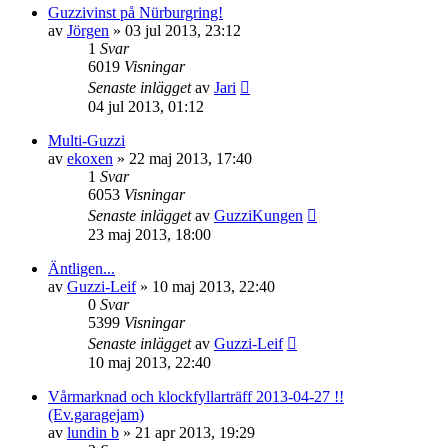
Guzzivinst på Nürburgring!
av
Jörgen
»
03 jul 2013, 23:12
1
Svar
6019
Visningar
Senaste inlägget
av
Jari
04 jul 2013, 01:12
Multi-Guzzi
av
ekoxen
»
22 maj 2013, 17:40
1
Svar
6053
Visningar
Senaste inlägget
av
GuzziKungen
23 maj 2013, 18:00
Äntligen...
av
Guzzi-Leif
»
10 maj 2013, 22:40
0
Svar
5399
Visningar
Senaste inlägget
av
Guzzi-Leif
10 maj 2013, 22:40
Vårmarknad och klockfyllarträff 2013-04-27 !!
(Ev.garagejam)
av
lundin b
»
21 apr 2013, 19:29