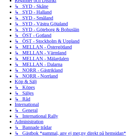
Regioner och Distrikt
↳ SYD - Skåne
↳ SYD - Halland
↳ SYD - Småland
↳ SYD - Västra Götaland
↳ SYD - Göteborg & Bohuslän
↳ ÖST - Gotland
↳ ÖST - Stockholm & Uppland
↳ MELLAN - Östergötland
↳ MELLAN - Värmland
↳ MELLAN - Mälardalen
↳ MELLAN - Dalarna
↳ NORR - Gästrikland
↳ NORR - Norrland
Köp & Sälj
↳ Köpes
↳ Säljes
↳ Råd
International
↳ General
↳ International Rally
Administration
↳ Bannade trådar
↳ Gästbok *gammal, anv ej mer,ny direkt på hemsidan*