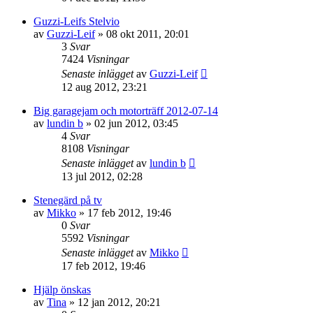
Guzzi-Leifs Stelvio
av
Guzzi-Leif
»
08 okt 2011, 20:01
3
Svar
7424
Visningar
Senaste inlägget
av
Guzzi-Leif
12 aug 2012, 23:21
Big garagejam och motorträff 2012-07-14
av
lundin b
»
02 jun 2012, 03:45
4
Svar
8108
Visningar
Senaste inlägget
av
lundin b
13 jul 2012, 02:28
Stenegärd på tv
av
Mikko
»
17 feb 2012, 19:46
0
Svar
5592
Visningar
Senaste inlägget
av
Mikko
17 feb 2012, 19:46
Hjälp önskas
av
Tina
»
12 jan 2012, 20:21