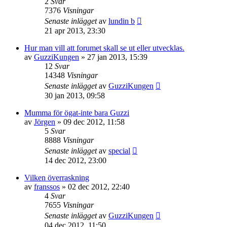
2
Svar
7376
Visningar
Senaste inlägget
av
lundin b
21 apr 2013, 23:30
Hur man vill att forumet skall se ut eller utvecklas.
av
GuzziKungen
»
27 jan 2013, 15:39
12
Svar
14348
Visningar
Senaste inlägget
av
GuzziKungen
30 jan 2013, 09:58
Mumma för ögat-inte bara Guzzi
av
Jörgen
»
09 dec 2012, 11:58
5
Svar
8888
Visningar
Senaste inlägget
av
special
14 dec 2012, 23:00
Vilken överraskning
av
franssos
»
02 dec 2012, 22:40
4
Svar
7655
Visningar
Senaste inlägget
av
GuzziKungen
04 dec 2012, 11:50