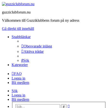
guzziclubforum.nu
Välkommen till Guzziklubbens forum på ny adress
Gå direkt till innehåll
Snabblänkar
Obesvarade inlägg
Aktiva trådar
Sök
Kategorier
FAQ
Logga in
Bli medlem
Sök
Logga in
Bli medlem
Avancerad
Sök