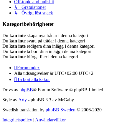
Off-topic and bullshit
↳ Gratulationer
↳ Övrigt löst snack
Kategoribehörigheter
Du
kan inte
skapa nya trådar i denna kategori
Du
kan inte
svara på trådar i denna kategori
Du
kan inte
redigera dina inlägg i denna kategori
Du
kan inte
ta bort dina inlägg i denna kategori
Du
kan inte
bifoga filer i denna kategori
Forumindex
Alla tidsangivelser är UTC+02:00 UTC+2
Ta bort alla kakor
Drivs av
phpBB
® Forum Software © phpBB Limited
Style av
Arty
- phpBB 3.3 av MrGaby
Swedish translation by
phpBB Sweden
© 2006-2020
Integritetspolicy
|
Användarvillkor