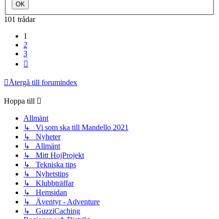
101 trådar
1
2
3
Nästa
Återgå till forumindex
Hoppa till
Allmänt
↳ Vi som ska till Mandello 2021
↳ Nyheter
↳ Allmänt
↳ Mitt HojProjekt
↳ Tekniska tips
↳ Nyhetstips
↳ Klubbträffar
↳ Hemsidan
↳ Äventyr - Adventure
↳ GuzziCaching