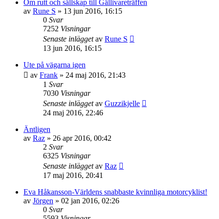
Om rutt och sällskap till Gällivareträffen
av
Rune S
»
13 jun 2016, 16:15
0
Svar
7252
Visningar
Senaste inlägget
av
Rune S
13 jun 2016, 16:15
Ute på vägarna igen
av
Frank
»
24 maj 2016, 21:43
1
Svar
7030
Visningar
Senaste inlägget
av
Guzzikjelle
24 maj 2016, 22:46
Äntligen
av
Raz
»
26 apr 2016, 00:42
2
Svar
6325
Visningar
Senaste inlägget
av
Raz
17 maj 2016, 20:41
Eva Håkansson-Världens snabbaste kvinnliga motorcyklist!
av
Jörgen
»
02 jan 2016, 02:26
0
Svar
5593
Visningar