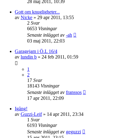
28 maj 2011, 10:39
Gott om knugligheter...
av
Nicke
»
29 apr 2011, 13:55
2
Svar
6653
Visningar
Senaste inlägget
av
-ah
03 maj 2011, 22:03
Garagejam i Ö.L 16/4
av
lundin b
»
24 feb 2011, 01:59
1
2
17
Svar
18143
Visningar
Senaste inlägget
av
franssos
17 apr 2011, 22:09
Igång!
av
Guzzi-Leif
»
14 apr 2011, 23:34
1
Svar
6193
Visningar
Senaste inlägget
av
geguzzi
15 apr 2011, 23:15