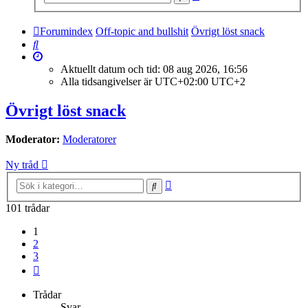
sökning
Forumindex
Off-topic and bullshit
Övrigt löst snack
Sök
Aktuellt datum och tid: 08 aug 2026, 16:56
Alla tidsangivelser är UTC+02:00 UTC+2
Övrigt löst snack
Moderator:
Moderatorer
Ny tråd
Avancerad
Sök
sökning
101 trådar
1
2
3
Nästa
Trådar
Svar