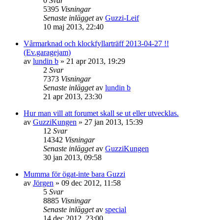
0
Svar
5395
Visningar
Senaste inlägget
av
Guzzi-Leif
10 maj 2013, 22:40
Vårmarknad och klockfyllarträff 2013-04-27 !!
(Ev.garagejam)
av
lundin b
»
21 apr 2013, 19:29
2
Svar
7373
Visningar
Senaste inlägget
av
lundin b
21 apr 2013, 23:30
Hur man vill att forumet skall se ut eller utvecklas.
av
GuzziKungen
»
27 jan 2013, 15:39
12
Svar
14342
Visningar
Senaste inlägget
av
GuzziKungen
30 jan 2013, 09:58
Mumma för ögat-inte bara Guzzi
av
Jörgen
»
09 dec 2012, 11:58
5
Svar
8885
Visningar
Senaste inlägget
av
special
14 dec 2012, 23:00