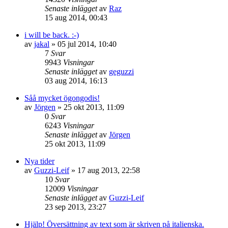
Senaste inlägget
av
Raz
15 aug 2014, 00:43
i will be back. :-)
av
jakal
»
05 jul 2014, 10:40
7
Svar
9943
Visningar
Senaste inlägget
av
geguzzi
03 aug 2014, 16:13
Såå mycket ögongodis!
av
Jörgen
»
25 okt 2013, 11:09
0
Svar
6243
Visningar
Senaste inlägget
av
Jörgen
25 okt 2013, 11:09
Nya tider
av
Guzzi-Leif
»
17 aug 2013, 22:58
10
Svar
12009
Visningar
Senaste inlägget
av
Guzzi-Leif
23 sep 2013, 23:27
Hjälp! Översättning av text som är skriven på italienska.