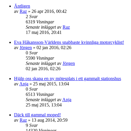
Äntligen
av
Raz
»
26 apr 2016, 00:42
2
Svar
6319
Visningar
Senaste inlägget
av
Raz
17 maj 2016, 20:41
Eva Håkansson-Världens snabbaste kvinnliga motorcyklist!
av
Jörgen
»
02 jan 2016, 02:26
0
Svar
5590
Visningar
Senaste inlägget
av
Jörgen
02 jan 2016, 02:26
Hjälp oss skapa en ny mötesplats i ett gammalt stationshus
av
Anja
»
25 maj 2015, 13:04
0
Svar
6513
Visningar
Senaste inlägget
av
Anja
25 maj 2015, 13:04
Däck till gammal moped!
av
Raz
»
13 aug 2014, 20:59
9
Svar
14320
Visningar