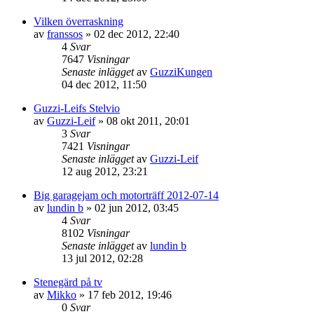
Vilken överraskning
av
franssos
»
02 dec 2012, 22:40
4
Svar
7647
Visningar
Senaste inlägget
av
GuzziKungen
04 dec 2012, 11:50
Guzzi-Leifs Stelvio
av
Guzzi-Leif
»
08 okt 2011, 20:01
3
Svar
7421
Visningar
Senaste inlägget
av
Guzzi-Leif
12 aug 2012, 23:21
Big garagejam och motorträff 2012-07-14
av
lundin b
»
02 jun 2012, 03:45
4
Svar
8102
Visningar
Senaste inlägget
av
lundin b
13 jul 2012, 02:28
Stenegärd på tv
av
Mikko
»
17 feb 2012, 19:46
0
Svar