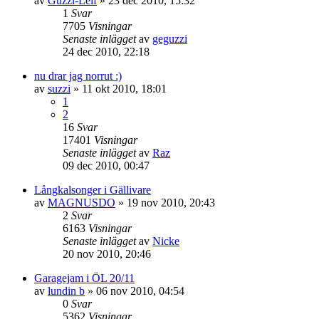
av
Guzzi-Leif
»
23 dec 2010, 15:32
1
Svar
7705
Visningar
Senaste inlägget
av
geguzzi
24 dec 2010, 22:18
nu drar jag norrut :)
av
suzzi
»
11 okt 2010, 18:01
1
2
16
Svar
17401
Visningar
Senaste inlägget
av
Raz
09 dec 2010, 00:47
Långkalsonger i Gällivare
av
MAGNUSDO
»
19 nov 2010, 20:43
2
Svar
6163
Visningar
Senaste inlägget
av
Nicke
20 nov 2010, 20:46
Garagejam i ÖL 20/11
av
lundin b
»
06 nov 2010, 04:54
0
Svar
5362
Visningar