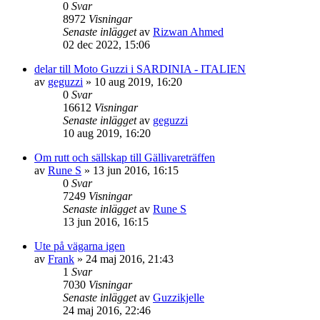
0
Svar
8972
Visningar
Senaste inlägget
av
Rizwan Ahmed
02 dec 2022, 15:06
delar till Moto Guzzi i SARDINIA - ITALIEN
av
geguzzi
»
10 aug 2019, 16:20
0
Svar
16612
Visningar
Senaste inlägget
av
geguzzi
10 aug 2019, 16:20
Om rutt och sällskap till Gällivareträffen
av
Rune S
»
13 jun 2016, 16:15
0
Svar
7249
Visningar
Senaste inlägget
av
Rune S
13 jun 2016, 16:15
Ute på vägarna igen
av
Frank
»
24 maj 2016, 21:43
1
Svar
7030
Visningar
Senaste inlägget
av
Guzzikjelle
24 maj 2016, 22:46