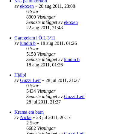
MC på bilkörkort
av
ekoxen
»
20 aug 2011, 23:08
6
Svar
8900
Visningar
Senaste inlägget
av
ekoxen
22 aug 2011, 21:48
Garagejam i Ö.L 3/11
av
lundin b
»
18 aug 2011, 01:26
0
Svar
5158
Visningar
Senaste inlägget
av
lundin b
18 aug 2011, 01:26
Hjälp!
av
Guzzi-Leif
»
28 jul 2011, 21:27
0
Svar
5434
Visningar
Senaste inlägget
av
Guzzi-Leif
28 jul 2011, 21:27
Krama era barn
av
Nicke
»
23 jul 2011, 20:17
2
Svar
6682
Visningar
Senaste inlägget
av
Guzzi-Leif