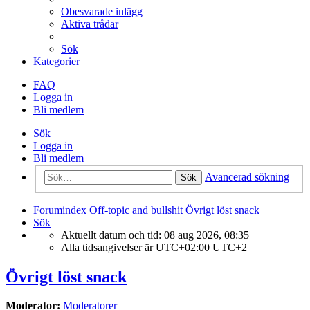
Obesvarade inlägg
Aktiva trådar
Sök
Kategorier
FAQ
Logga in
Bli medlem
Sök
Logga in
Bli medlem
Avancerad sökning
Sök
Forumindex
Off-topic and bullshit
Övrigt löst snack
Sök
Aktuellt datum och tid: 08 aug 2026, 08:35
Alla tidsangivelser är UTC+02:00 UTC+2
Övrigt löst snack
Moderator:
Moderatorer