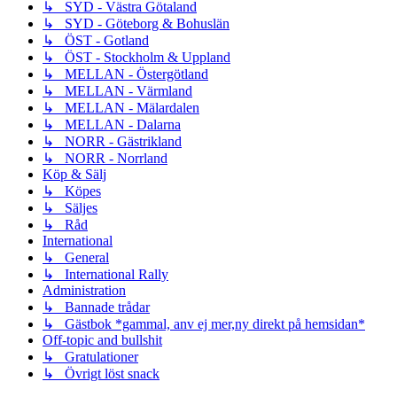
↳ SYD - Västra Götaland
↳ SYD - Göteborg & Bohuslän
↳ ÖST - Gotland
↳ ÖST - Stockholm & Uppland
↳ MELLAN - Östergötland
↳ MELLAN - Värmland
↳ MELLAN - Mälardalen
↳ MELLAN - Dalarna
↳ NORR - Gästrikland
↳ NORR - Norrland
Köp & Sälj
↳ Köpes
↳ Säljes
↳ Råd
International
↳ General
↳ International Rally
Administration
↳ Bannade trådar
↳ Gästbok *gammal, anv ej mer,ny direkt på hemsidan*
Off-topic and bullshit
↳ Gratulationer
↳ Övrigt löst snack