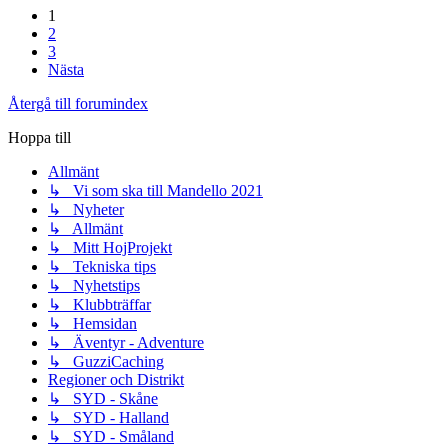
1
2
3
Nästa
Återgå till forumindex
Hoppa till
Allmänt
↳ Vi som ska till Mandello 2021
↳ Nyheter
↳ Allmänt
↳ Mitt HojProjekt
↳ Tekniska tips
↳ Nyhetstips
↳ Klubbträffar
↳ Hemsidan
↳ Äventyr - Adventure
↳ GuzziCaching
Regioner och Distrikt
↳ SYD - Skåne
↳ SYD - Halland
↳ SYD - Småland