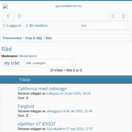
Sö
A
na
at
og
li
Logga in
Bli medlem
b
eg
ga
m
S
Forumindex
Köp & Sälj
Råd
bl
or
in
ed
ö
Råd
k
än
ier
le
Moderator:
Moderatorer
ka
m
Sök
Avancerad sökning
Ny tråd
r
22 trådar • Sida
1
av
1
Trådar
California med sidovagn
Senaste inlägget av
kalleguzzi
«
16 jan 2025, 19:19
Svar:
1
Färgkod
Senaste inlägget av
vikingguzzi
«
06 okt 2022, 11:49
Svar:
2
oljefilter V7 850GT
Senaste inlägget av
Guzzikjelle
«
27 sep 2019, 17:57