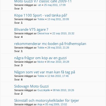
Moto Guzzi V7 classic cafè 2009-11
Senaste inlägget av
-ah
«
25 maj 2011, 17:09
Svar:
3
Köpa 1100 Sport - vad tänka på?
Senaste inlägget av
Tobbe
«
13 maj 2011, 20:09
Svar:
1
Blivande V75 ägare ?
Senaste inlägget av
Diesel ivar
«
22 sep 2010, 15:32
Svar:
4
rekommenderar mc-boden på fridhemsplan
Senaste inlägget av
Tobbe
«
28 maj 2010, 21:26
Svar:
1
några frågor om köp av en guzzi
Senaste inlägget av
Nicke
«
08 mar 2010, 20:28
Svar:
3
Någon som vet var man kan få tag på
Senaste inlägget av
Tobbe
«
12 feb 2010, 17:46
Svar:
6
Sidovagn Moto Guzzi
Senaste inlägget av
Guzzikjelle
«
08 feb 2010, 19:26
Svar:
2
Skinställ och motorcykelkläder för tjejer
Senaste inlägget av
Anja
«
05 maj 2009, 13:02