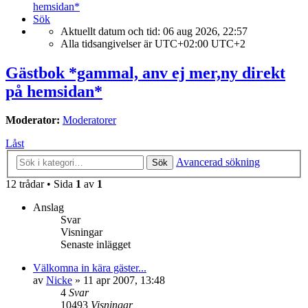
hemsidan*
Sök
Aktuellt datum och tid: 06 aug 2026, 22:57
Alla tidsangivelser är UTC+02:00 UTC+2
Gästbok *gammal, anv ej mer,ny direkt
på hemsidan*
Moderator:
Moderatorer
Låst
Avancerad sökning
Sök
12 trådar • Sida
1
av
1
Anslag
Svar
Visningar
Senaste inlägget
Välkomna in kära gäster...
av
Nicke
»
11 apr 2007, 13:48
4
Svar
10493
Visningar