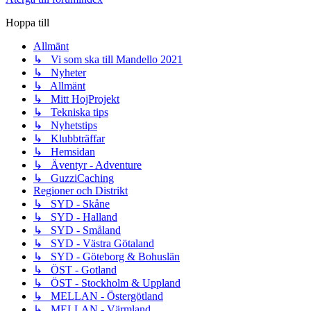
Hoppa till
Allmänt
↳ Vi som ska till Mandello 2021
↳ Nyheter
↳ Allmänt
↳ Mitt HojProjekt
↳ Tekniska tips
↳ Nyhetstips
↳ Klubbträffar
↳ Hemsidan
↳ Äventyr - Adventure
↳ GuzziCaching
Regioner och Distrikt
↳ SYD - Skåne
↳ SYD - Halland
↳ SYD - Småland
↳ SYD - Västra Götaland
↳ SYD - Göteborg & Bohuslän
↳ ÖST - Gotland
↳ ÖST - Stockholm & Uppland
↳ MELLAN - Östergötland
↳ MELLAN - Värmland