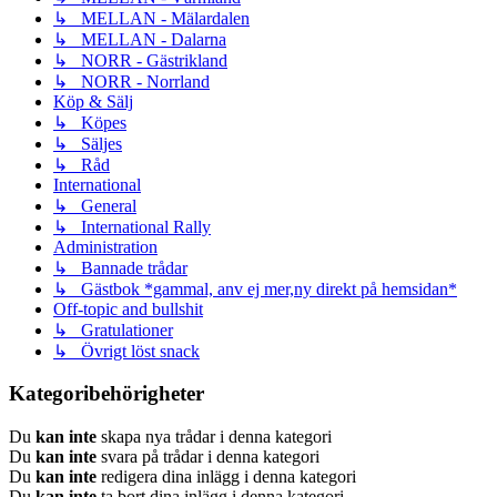
↳ MELLAN - Mälardalen
↳ MELLAN - Dalarna
↳ NORR - Gästrikland
↳ NORR - Norrland
Köp & Sälj
↳ Köpes
↳ Säljes
↳ Råd
International
↳ General
↳ International Rally
Administration
↳ Bannade trådar
↳ Gästbok *gammal, anv ej mer,ny direkt på hemsidan*
Off-topic and bullshit
↳ Gratulationer
↳ Övrigt löst snack
Kategoribehörigheter
Du
kan inte
skapa nya trådar i denna kategori
Du
kan inte
svara på trådar i denna kategori
Du
kan inte
redigera dina inlägg i denna kategori
Du
kan inte
ta bort dina inlägg i denna kategori