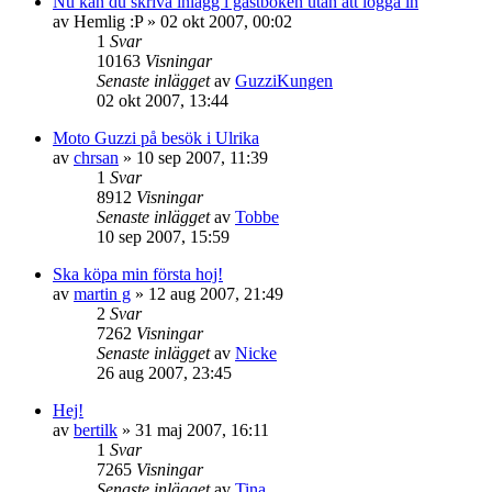
Nu kan du skriva inlägg i gästboken utan att logga in
av
Hemlig :P
»
02 okt 2007, 00:02
1
Svar
10163
Visningar
Senaste inlägget
av
GuzziKungen
02 okt 2007, 13:44
Moto Guzzi på besök i Ulrika
av
chrsan
»
10 sep 2007, 11:39
1
Svar
8912
Visningar
Senaste inlägget
av
Tobbe
10 sep 2007, 15:59
Ska köpa min första hoj!
av
martin g
»
12 aug 2007, 21:49
2
Svar
7262
Visningar
Senaste inlägget
av
Nicke
26 aug 2007, 23:45
Hej!
av
bertilk
»
31 maj 2007, 16:11
1
Svar
7265
Visningar
Senaste inlägget
av
Tina