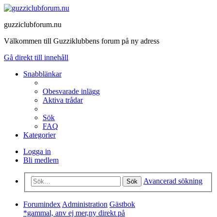
guzziclubforum.nu
Välkommen till Guzziklubbens forum på ny adress
Gå direkt till innehåll
Snabblänkar
Obesvarade inlägg
Aktiva trådar
Sök
FAQ
Kategorier
Logga in
Bli medlem
Avancerad sökning
Sök
Forumindex
Administration
Gästbok
*gammal, anv ej mer,ny direkt på