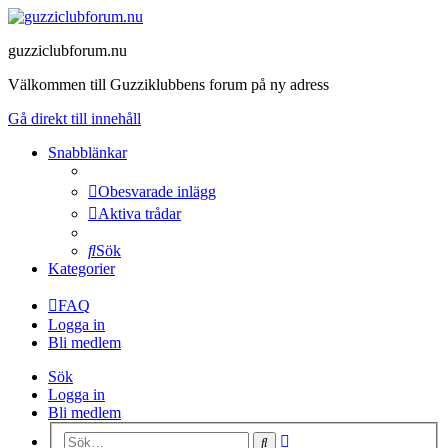
guzziclubforum.nu
Välkommen till Guzziklubbens forum på ny adress
Gå direkt till innehåll
Snabblänkar
Obesvarade inlägg
Aktiva trådar
Sök
Kategorier
FAQ
Logga in
Bli medlem
Sök
Logga in
Bli medlem
Avancerad
Sök