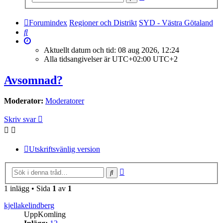
sökning
Forumindex
Regioner och Distrikt
SYD - Västra Götaland
Sök
Aktuellt datum och tid: 08 aug 2026, 12:24
Alla tidsangivelser är UTC+02:00 UTC+2
Avsomnad?
Moderator:
Moderatorer
Skriv svar
Utskriftsvänlig version
Avancerad
Sök
sökning
1 inlägg • Sida
1
av
1
kjellakelindberg
UppKomling