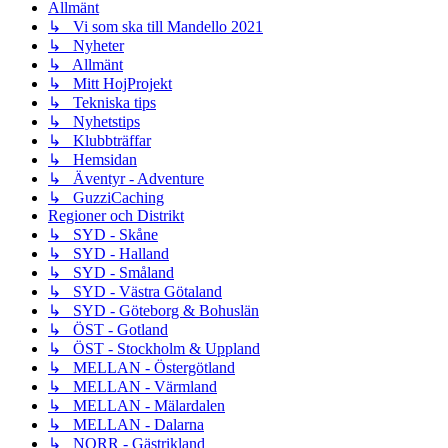
Allmänt
↳ Vi som ska till Mandello 2021
↳ Nyheter
↳ Allmänt
↳ Mitt HojProjekt
↳ Tekniska tips
↳ Nyhetstips
↳ Klubbträffar
↳ Hemsidan
↳ Äventyr - Adventure
↳ GuzziCaching
Regioner och Distrikt
↳ SYD - Skåne
↳ SYD - Halland
↳ SYD - Småland
↳ SYD - Västra Götaland
↳ SYD - Göteborg & Bohuslän
↳ ÖST - Gotland
↳ ÖST - Stockholm & Uppland
↳ MELLAN - Östergötland
↳ MELLAN - Värmland
↳ MELLAN - Mälardalen
↳ MELLAN - Dalarna
↳ NORR - Gästrikland