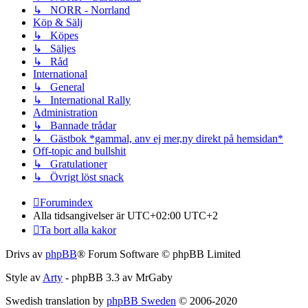
↳ NORR - Norrland
Köp & Sälj
↳ Köpes
↳ Säljes
↳ Råd
International
↳ General
↳ International Rally
Administration
↳ Bannade trådar
↳ Gästbok *gammal, anv ej mer,ny direkt på hemsidan*
Off-topic and bullshit
↳ Gratulationer
↳ Övrigt löst snack
Forumindex
Alla tidsangivelser är UTC+02:00 UTC+2
Ta bort alla kakor
Drivs av
phpBB
® Forum Software © phpBB Limited
Style av
Arty
- phpBB 3.3 av MrGaby
Swedish translation by
phpBB Sweden
© 2006-2020