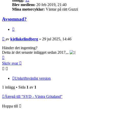
Inlägg:
12
Blev medlem:
20 feb 2019, 21:40
Mina motorcyklar:
Väntar på rätt Guzzi
Avsomnad?
Citera
Inlägg
av
kjellakelindberg
»
29 jul 2025, 14:46
Händer det ingenting?
Detta är det senaste inlägget sedan 2017,,,
Upp
Skriv svar
Utskriftsvänlig version
1 inlägg • Sida
1
av
1
Återgå till "SYD - Västra Götaland"
Hoppa till