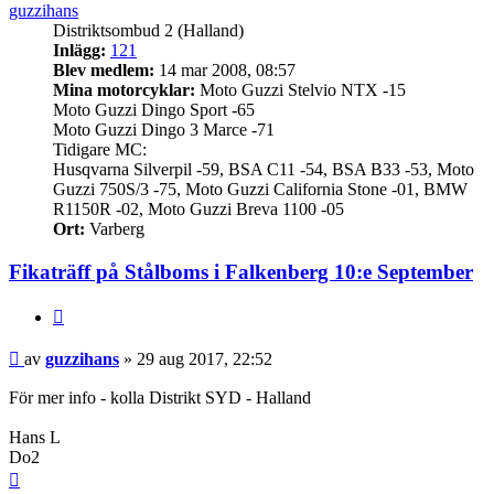
guzzihans
Distriktsombud 2 (Halland)
Inlägg:
121
Blev medlem:
14 mar 2008, 08:57
Mina motorcyklar:
Moto Guzzi Stelvio NTX -15
Moto Guzzi Dingo Sport -65
Moto Guzzi Dingo 3 Marce -71
Tidigare MC:
Husqvarna Silverpil -59, BSA C11 -54, BSA B33 -53, Moto
Guzzi 750S/3 -75, Moto Guzzi California Stone -01, BMW
R1150R -02, Moto Guzzi Breva 1100 -05
Ort:
Varberg
Fikaträff på Stålboms i Falkenberg 10:e September
Citera
Inlägg
av
guzzihans
»
29 aug 2017, 22:52
För mer info - kolla Distrikt SYD - Halland
Hans L
Do2
Upp