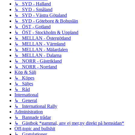
↳ SYD - Halland
↳ SYD - Småland
↳ SYD - Västra Götaland
↳ SYD - Göteborg & Bohuslän
↳ ÖST - Gotland
↳ ÖST - Stockholm & Uppland
↳ MELLAN - Östergötland
↳ MELLAN - Värmland
↳ MELLAN - Mälardalen
↳ MELLAN - Dalarna
↳ NORR - Gästrikland
↳ NORR - Norrland
Köp & Sälj
↳ Köpes
↳ Säljes
↳ Råd
International
↳ General
↳ International Rally
Administration
↳ Bannade trådar
↳ Gästbok *gammal, anv ej mer,ny direkt på hemsidan*
Off-topic and bullshit
↳ Gratulationer