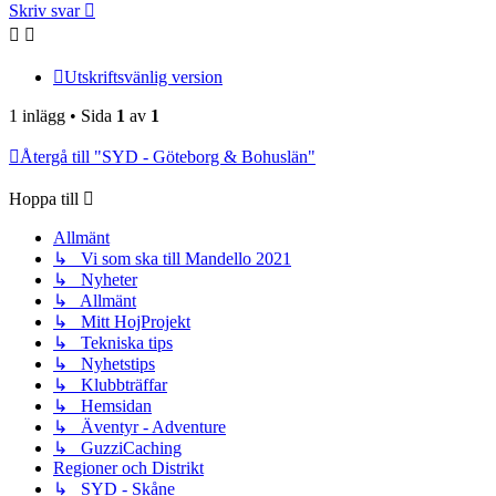
Skriv svar
Utskriftsvänlig version
1 inlägg • Sida
1
av
1
Återgå till "SYD - Göteborg & Bohuslän"
Hoppa till
Allmänt
↳ Vi som ska till Mandello 2021
↳ Nyheter
↳ Allmänt
↳ Mitt HojProjekt
↳ Tekniska tips
↳ Nyhetstips
↳ Klubbträffar
↳ Hemsidan
↳ Äventyr - Adventure
↳ GuzziCaching
Regioner och Distrikt
↳ SYD - Skåne