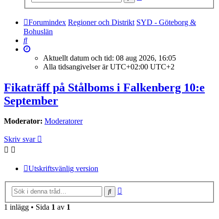
sökning
Forumindex
Regioner och Distrikt
SYD - Göteborg &
Bohuslän
Sök
Aktuellt datum och tid: 08 aug 2026, 16:05
Alla tidsangivelser är UTC+02:00 UTC+2
Fikaträff på Stålboms i Falkenberg 10:e
September
Moderator:
Moderatorer
Skriv svar
Utskriftsvänlig version
Avancerad
Sök
sökning
1 inlägg • Sida
1
av
1