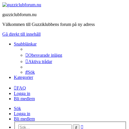
guzziclubforum.nu
Välkommen till Guzziklubbens forum på ny adress
Gå direkt till innehåll
Snabblänkar
Obesvarade inlägg
Aktiva trådar
Sök
Kategorier
FAQ
Logga in
Bli medlem
Sök
Logga in
Bli medlem
Avancerad
Sök