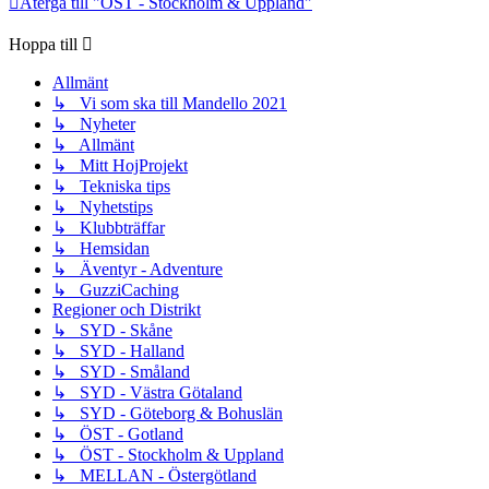
Återgå till "ÖST - Stockholm & Uppland"
Hoppa till
Allmänt
↳ Vi som ska till Mandello 2021
↳ Nyheter
↳ Allmänt
↳ Mitt HojProjekt
↳ Tekniska tips
↳ Nyhetstips
↳ Klubbträffar
↳ Hemsidan
↳ Äventyr - Adventure
↳ GuzziCaching
Regioner och Distrikt
↳ SYD - Skåne
↳ SYD - Halland
↳ SYD - Småland
↳ SYD - Västra Götaland
↳ SYD - Göteborg & Bohuslän
↳ ÖST - Gotland
↳ ÖST - Stockholm & Uppland
↳ MELLAN - Östergötland