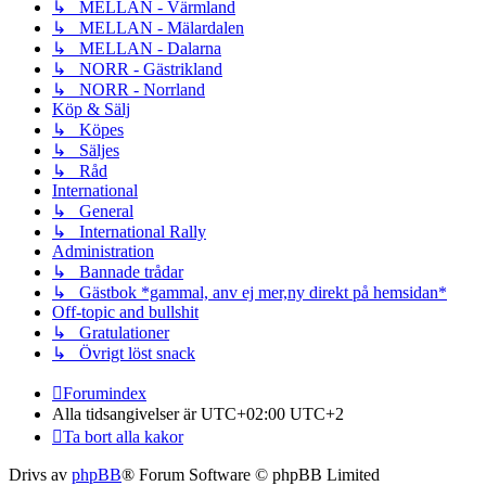
↳ MELLAN - Värmland
↳ MELLAN - Mälardalen
↳ MELLAN - Dalarna
↳ NORR - Gästrikland
↳ NORR - Norrland
Köp & Sälj
↳ Köpes
↳ Säljes
↳ Råd
International
↳ General
↳ International Rally
Administration
↳ Bannade trådar
↳ Gästbok *gammal, anv ej mer,ny direkt på hemsidan*
Off-topic and bullshit
↳ Gratulationer
↳ Övrigt löst snack
Forumindex
Alla tidsangivelser är UTC+02:00 UTC+2
Ta bort alla kakor
Drivs av
phpBB
® Forum Software © phpBB Limited