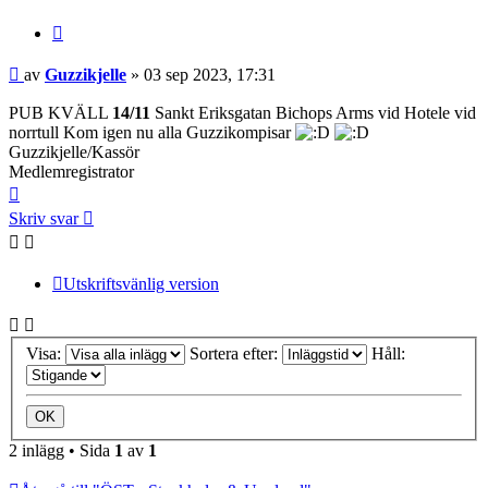
Citera
Inlägg
av
Guzzikjelle
»
03 sep 2023, 17:31
PUB KVÄLL
14/11
Sankt Eriksgatan Bichops Arms vid Hotele vid
norrtull Kom igen nu alla Guzzikompisar
Guzzikjelle/Kassör
Medlemregistrator
Upp
Skriv svar
Utskriftsvänlig version
Visa:
Sortera efter:
Håll:
2 inlägg • Sida
1
av
1