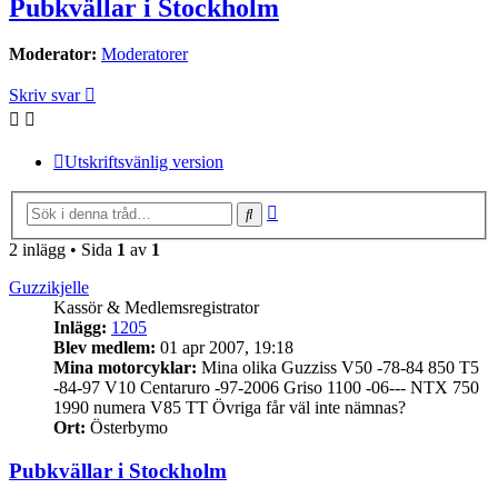
Pubkvällar i Stockholm
Moderator:
Moderatorer
Skriv svar
Utskriftsvänlig version
Avancerad
Sök
sökning
2 inlägg • Sida
1
av
1
Guzzikjelle
Kassör & Medlemsregistrator
Inlägg:
1205
Blev medlem:
01 apr 2007, 19:18
Mina motorcyklar:
Mina olika Guzziss V50 -78-84 850 T5
-84-97 V10 Centaruro -97-2006 Griso 1100 -06--- NTX 750
1990 numera V85 TT Övriga får väl inte nämnas?
Ort:
Österbymo
Pubkvällar i Stockholm