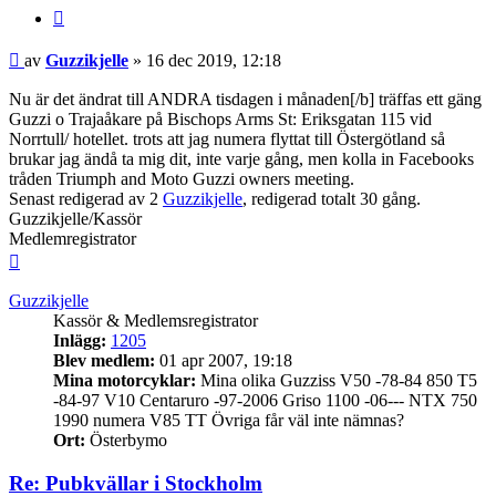
Citera
Inlägg
av
Guzzikjelle
»
16 dec 2019, 12:18
Nu är det ändrat till ANDRA tisdagen i månaden[/b] träffas ett gäng
Guzzi o Trajaåkare på Bischops Arms St: Eriksgatan 115 vid
Norrtull/ hotellet. trots att jag numera flyttat till Östergötland så
brukar jag ändå ta mig dit, inte varje gång, men kolla in Facebooks
tråden Triumph and Moto Guzzi owners meeting.
Senast redigerad av 2
Guzzikjelle
, redigerad totalt 30 gång.
Guzzikjelle/Kassör
Medlemregistrator
Upp
Guzzikjelle
Kassör & Medlemsregistrator
Inlägg:
1205
Blev medlem:
01 apr 2007, 19:18
Mina motorcyklar:
Mina olika Guzziss V50 -78-84 850 T5
-84-97 V10 Centaruro -97-2006 Griso 1100 -06--- NTX 750
1990 numera V85 TT Övriga får väl inte nämnas?
Ort:
Österbymo
Re: Pubkvällar i Stockholm