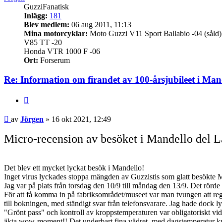
GuzziFanatisk
Inlägg:
181
Blev medlem:
06 aug 2011, 11:13
Mina motorcyklar:
Moto Guzzi V11 Sport Ballabio -04 (såld)
V85 TT -20
Honda VTR 1000 F -06
Ort:
Forserum
Re: Information om firandet av 100-årsjubileet i Man
Citera
Inlägg
av
Jörgen
»
16 okt 2021, 12:49
Micro-recension av besöket i Mandello del L
Det blev ett mycket lyckat besök i Mandello!
Inget virus lyckades stoppa mängden av Guzzistis som glatt besökte Man
Jag var på plats från torsdag den 10/9 till måndag den 13/9. Det rörde
För att få komma in på fabriksområdet/museet var man tvungen att regi
till bokningen, med ständigt svar från telefonsvarare. Jag hade dock ly
"Grönt pass" och kontroll av kroppstemperaturen var obligatoriskt vi
äkta wow-moment!! Det underbart fina vädret, med dagstemperatur kring