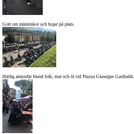
Gott om människor och hojar på plats.
Härlig atmosfär bland folk, mat och öl vid Piazza Giuseppe Garibaldi