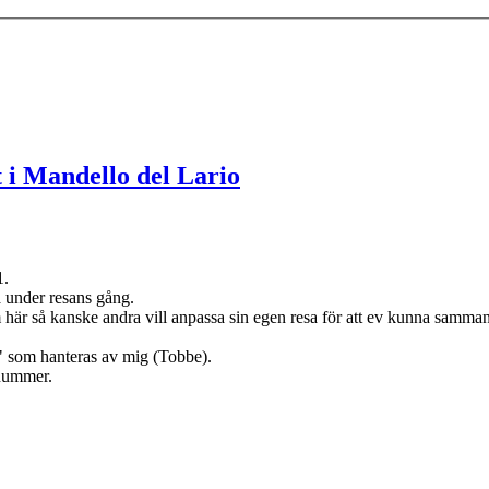
 i Mandello del Lario
1.
på under resans gång.
här så kanske andra vill anpassa sin egen resa för att ev kunna samman
som hanteras av mig (Tobbe).
nnummer.