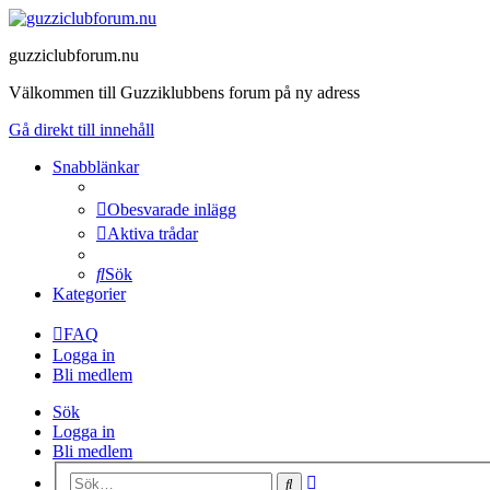
guzziclubforum.nu
Välkommen till Guzziklubbens forum på ny adress
Gå direkt till innehåll
Snabblänkar
Obesvarade inlägg
Aktiva trådar
Sök
Kategorier
FAQ
Logga in
Bli medlem
Sök
Logga in
Bli medlem
Avancerad
Sök