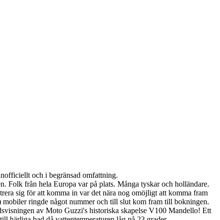
nofficiellt och i begränsad omfattning.
den. Folk från hela Europa var på plats. Många tyskar och holländare.
trera sig för att komma in var det nära nog omöjligt att komma fram
(!) mobiler ringde något nummer och till slut kom fram till bokningen.
andsvisningen av Moto Guzzi's historiska skapelse V100 Mandello! Ett
ll härliga bad då vattentemperaturen låg på 23 grader.