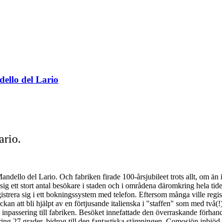
dello del Lario
ario.
dello del Lario. Och fabriken firade 100-årsjubileet trots allt, om än i
 sig ett stort antal besökare i staden och i områdena däromkring hela ti
strera sig i ett bokningssystem med telefon. Eftersom många ville regis
ckan att bli hjälpt av en förtjusande italienska i "staffen" som med två
d inpassering till fabriken. Besöket innefattade den överraskande förh
 27 grader, bidrog till den fantastiska stämningen. Comosjön inbjöd ti