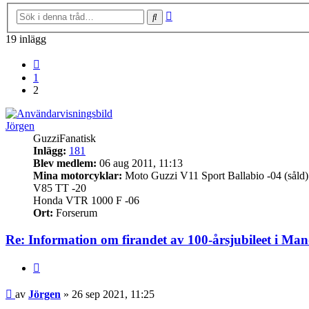
Avancerad
Sök
sökning
19 inlägg
Föregående
1
2
Jörgen
GuzziFanatisk
Inlägg:
181
Blev medlem:
06 aug 2011, 11:13
Mina motorcyklar:
Moto Guzzi V11 Sport Ballabio -04 (såld)
V85 TT -20
Honda VTR 1000 F -06
Ort:
Forserum
Re: Information om firandet av 100-årsjubileet i Man
Citera
Inlägg
av
Jörgen
»
26 sep 2021, 11:25